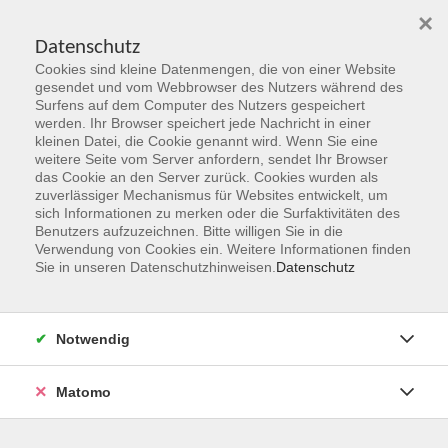
×
Datenschutz
Cookies sind kleine Datenmengen, die von einer Website
Skip to main content
gesendet und vom Webbrowser des Nutzers während des
Surfens auf dem Computer des Nutzers gespeichert
werden. Ihr Browser speichert jede Nachricht in einer
kleinen Datei, die Cookie genannt wird. Wenn Sie eine
weitere Seite vom Server anfordern, sendet Ihr Browser
das Cookie an den Server zurück. Cookies wurden als
zuverlässiger Mechanismus für Websites entwickelt, um
sich Informationen zu merken oder die Surfaktivitäten des
Benutzers aufzuzeichnen. Bitte willigen Sie in die
Verwendung von Cookies ein. Weitere Informationen finden
Sie sind hier:
Sie in unseren Datenschutzhinweisen.
Datenschutz
Programmbereiche
Sprachen & Verständigung
Notwendig
Französische Woche A 2 - B 1 - Die Partnerstadt
Francheville und die Metropole Lyon entdecken
Matomo
Bildungsurlaub 05.10.-09.10.2026