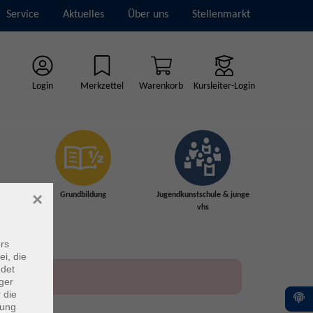
Service
Aktuelles
Über uns
Stellenmarkt
Login
Merkzettel
Warenkorb
Kursleiter-Login
×
Grundbildung
Jugendkunstschule & junge
vhs
rs
ei, die
ndet
ger
 die
dung