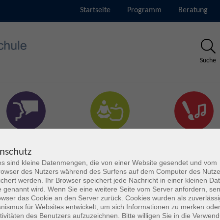
Startseite
Programm
Beratung
Suche
rachen & Verständigung
Gesundheit & Fitness
Kultur
nschutz
s sind kleine Datenmengen, die von einer Website gesendet und vom
owser des Nutzers während des Surfens auf dem Computer des Nutze
chert werden. Ihr Browser speichert jede Nachricht in einer kleinen Dat
 genannt wird. Wenn Sie eine weitere Seite vom Server anfordern, se
owser das Cookie an den Server zurück. Cookies wurden als zuverlässi
ismus für Websites entwickelt, um sich Informationen zu merken oder
tivitäten des Benutzers aufzuzeichnen. Bitte willigen Sie in die Verwen