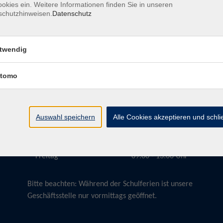
okies ein. Weitere Informationen finden Sie in unseren
schutzhinweisen.
Datenschutz
twendig
Öffnungszeiten
tomo
Montag
09:00 - 13:00 Uhr
Dienstag
09:00 - 13:00 Uhr
15:30 - 17:30 Uhr
Auswahl speichern
Alle Cookies akzeptieren und schl
Donnerstag
08:30 - 10:30 Uhr
Freitag
09:00 - 13:00 Uhr
Bitte beachten:
Während der Schulferien ist unsere
Geschäftsstelle nur vormittags geöffnet.