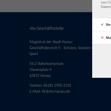
von Co
Daten
No
vhs Geschäftsstelle
Ma
Magistrat der Stadt Hanau
Geschäftsbereich V - Schulen, Soziales und
Sport
54.2 Volkshochschule
Ulanenplatz 4
63452 Hanau
Telefon: 06181 2950 2192
E-Mail:
fit@vhs-hanau.de