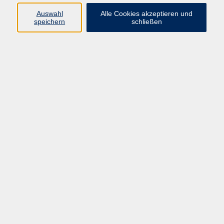
anna.eirich@vhs-hanau.de
Auswahl
Alle Cookies akzeptieren und
Patrizia Stöhr
speichern
schließen
Koordination Eurolta-Trainings-Center,
Programmbereiche Englisch,
Komptenzentwicklung
06181 2950 6842
patrizia.stoehr@vhs-hanau.de
Ergebnisse filtern
Englisch B 2.1
Di. 01.09.2026 18:45
Hanau