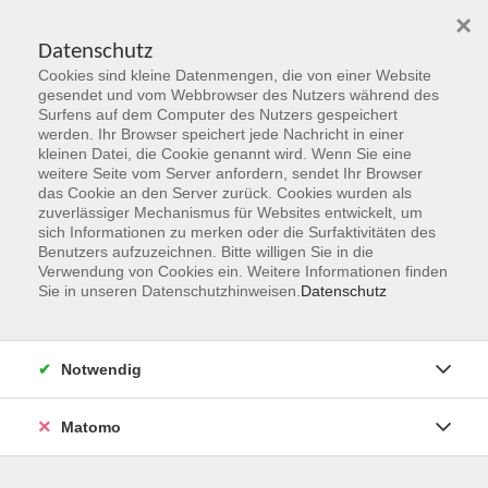
×
Datenschutz
Cookies sind kleine Datenmengen, die von einer Website
Skip to main content
gesendet und vom Webbrowser des Nutzers während des
Surfens auf dem Computer des Nutzers gespeichert
werden. Ihr Browser speichert jede Nachricht in einer
kleinen Datei, die Cookie genannt wird. Wenn Sie eine
Stufe B2
weitere Seite vom Server anfordern, sendet Ihr Browser
das Cookie an den Server zurück. Cookies wurden als
zuverlässiger Mechanismus für Websites entwickelt, um
sich Informationen zu merken oder die Surfaktivitäten des
Benutzers aufzuzeichnen. Bitte willigen Sie in die
Verwendung von Cookies ein. Weitere Informationen finden
Sie in unseren Datenschutzhinweisen.
Datenschutz
3 Kurse
zurück zu Englisch
Notwendig
Anna Eirich
Sachbearbeitung Englisch, Gesellschaft
Matomo
und Kultur
06181 2950 6489