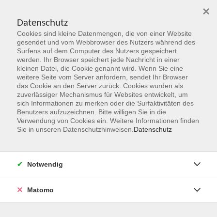
×
Datenschutz
Cookies sind kleine Datenmengen, die von einer Website
Skip to main content
gesendet und vom Webbrowser des Nutzers während des
Surfens auf dem Computer des Nutzers gespeichert
werden. Ihr Browser speichert jede Nachricht in einer
kleinen Datei, die Cookie genannt wird. Wenn Sie eine
weitere Seite vom Server anfordern, sendet Ihr Browser
das Cookie an den Server zurück. Cookies wurden als
zuverlässiger Mechanismus für Websites entwickelt, um
sich Informationen zu merken oder die Surfaktivitäten des
Benutzers aufzuzeichnen. Bitte willigen Sie in die
Verwendung von Cookies ein. Weitere Informationen finden
Sie sind hier:
Sie in unseren Datenschutzhinweisen.
Datenschutz
Programmbereiche
Sprachen & Verständigung
Notwendig
Englisch B 1 - America, the land of unlimited
opportunities?
Matomo
Bildungsurlaub