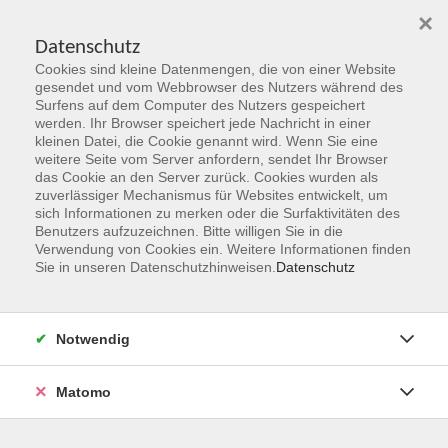
×
Datenschutz
Cookies sind kleine Datenmengen, die von einer Website
Skip to main content
gesendet und vom Webbrowser des Nutzers während des
Surfens auf dem Computer des Nutzers gespeichert
werden. Ihr Browser speichert jede Nachricht in einer
kleinen Datei, die Cookie genannt wird. Wenn Sie eine
weitere Seite vom Server anfordern, sendet Ihr Browser
das Cookie an den Server zurück. Cookies wurden als
zuverlässiger Mechanismus für Websites entwickelt, um
sich Informationen zu merken oder die Surfaktivitäten des
Benutzers aufzuzeichnen. Bitte willigen Sie in die
Verwendung von Cookies ein. Weitere Informationen finden
Sie sind hier:
Sie in unseren Datenschutzhinweisen.
Datenschutz
Programmbereiche
Sprachen & Verständigung
Notwendig
Deutsch A 1.2
ab 31. August 2026 (4x/vormittags)
Matomo
Integrationskurs des Bundesamts für Migration und