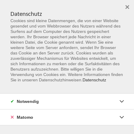
×
Datenschutz
Cookies sind kleine Datenmengen, die von einer Website
Skip to main content
gesendet und vom Webbrowser des Nutzers während des
Surfens auf dem Computer des Nutzers gespeichert
werden. Ihr Browser speichert jede Nachricht in einer
kleinen Datei, die Cookie genannt wird. Wenn Sie eine
weitere Seite vom Server anfordern, sendet Ihr Browser
das Cookie an den Server zurück. Cookies wurden als
zuverlässiger Mechanismus für Websites entwickelt, um
sich Informationen zu merken oder die Surfaktivitäten des
Benutzers aufzuzeichnen. Bitte willigen Sie in die
Verwendung von Cookies ein. Weitere Informationen finden
Sie sind hier:
Sie in unseren Datenschutzhinweisen.
Datenschutz
Programmbereiche
Kultur
Streetdance - Feminine Style
Notwendig
für jedes Level
Matomo
Dieser Kurs richtet sich an alle tanzbegeisterten Personen
ab 12 Jahren – egal ob Teenager oder junge Erwachsene –,