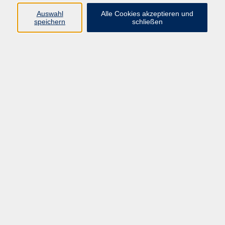
E-Mail:
fit@vhs-hanau.de
Auswahl
Alle Cookies akzeptieren und
speichern
schließen
Öffnungszeiten
Montag
09:00 - 13:00 Uhr
Dienstag
09:00 - 13:00 Uhr
15:30 - 17:30 Uhr
Donnerstag
08:30 - 10:30 Uhr
Freitag
09:00 - 13:00 Uhr
Bitte beachten:
Während der Schulferien ist unsere
Geschäftsstelle nur vormittags geöffnet.