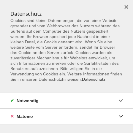
×
Datenschutz
Cookies sind kleine Datenmengen, die von einer Website
Skip to main content
gesendet und vom Webbrowser des Nutzers während des
Surfens auf dem Computer des Nutzers gespeichert
Der Kurs konnte nicht gefunden werden.
werden. Ihr Browser speichert jede Nachricht in einer
kleinen Datei, die Cookie genannt wird. Wenn Sie eine
weitere Seite vom Server anfordern, sendet Ihr Browser
das Cookie an den Server zurück. Cookies wurden als
zuverlässiger Mechanismus für Websites entwickelt, um
sich Informationen zu merken oder die Surfaktivitäten des
Benutzers aufzuzeichnen. Bitte willigen Sie in die
vhs Geschäftsstelle
Verwendung von Cookies ein. Weitere Informationen finden
Sie in unseren Datenschutzhinweisen.
Datenschutz
Magistrat der Stadt Hanau
Geschäftsbereich V - Schulen, Soziales und Sport
Notwendig
54.2 Volkshochschule
Ulanenplatz 4
Matomo
63452 Hanau
Telefon: 06181 2950 2192