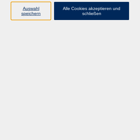
E-Mail:
fit@vhs-hanau.de
Auswahl
Alle Cookies akzeptieren und
speichern
schließen
Öffnungszeiten
Montag
09:00 - 13:00 Uhr
Dienstag
09:00 - 13:00 Uhr
15:30 - 17:30 Uhr
Donnerstag
08:30 - 10:30 Uhr
Freitag
09:00 - 13:00 Uhr
Bitte beachten:
Während der Schulferien ist unsere
Geschäftsstelle nur vormittags geöffnet.