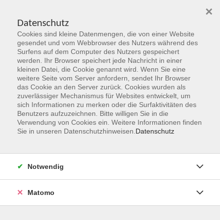
×
Datenschutz
Cookies sind kleine Datenmengen, die von einer Website
Skip to main content
gesendet und vom Webbrowser des Nutzers während des
Surfens auf dem Computer des Nutzers gespeichert
Der Kurs konnte nicht gefunden werden.
werden. Ihr Browser speichert jede Nachricht in einer
kleinen Datei, die Cookie genannt wird. Wenn Sie eine
weitere Seite vom Server anfordern, sendet Ihr Browser
das Cookie an den Server zurück. Cookies wurden als
zuverlässiger Mechanismus für Websites entwickelt, um
sich Informationen zu merken oder die Surfaktivitäten des
Benutzers aufzuzeichnen. Bitte willigen Sie in die
vhs Geschäftsstelle
Verwendung von Cookies ein. Weitere Informationen finden
Sie in unseren Datenschutzhinweisen.
Datenschutz
Magistrat der Stadt Hanau
Geschäftsbereich V - Schulen, Soziales und Sport
Notwendig
54.2 Volkshochschule
Ulanenplatz 4
Matomo
63452 Hanau
Telefon: 06181 2950 2192