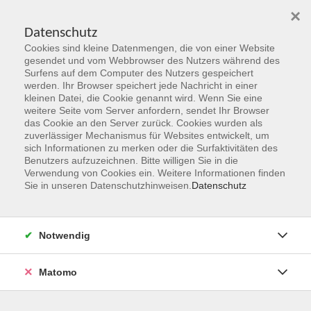
×
Datenschutz
Cookies sind kleine Datenmengen, die von einer Website
Skip to main content
gesendet und vom Webbrowser des Nutzers während des
Surfens auf dem Computer des Nutzers gespeichert
Der Kurs konnte nicht gefunden werden.
werden. Ihr Browser speichert jede Nachricht in einer
kleinen Datei, die Cookie genannt wird. Wenn Sie eine
weitere Seite vom Server anfordern, sendet Ihr Browser
das Cookie an den Server zurück. Cookies wurden als
zuverlässiger Mechanismus für Websites entwickelt, um
sich Informationen zu merken oder die Surfaktivitäten des
Benutzers aufzuzeichnen. Bitte willigen Sie in die
vhs Geschäftsstelle
Verwendung von Cookies ein. Weitere Informationen finden
Sie in unseren Datenschutzhinweisen.
Datenschutz
Magistrat der Stadt Hanau
Geschäftsbereich V - Schulen, Soziales und Sport
Notwendig
54.2 Volkshochschule
Ulanenplatz 4
Matomo
63452 Hanau
Telefon: 06181 2950 2192