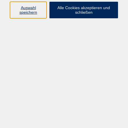
E-Mail:
fit@vhs-hanau.de
Auswahl
Alle Cookies akzeptieren und
speichern
schließen
Öffnungszeiten
Montag
09:00 - 13:00 Uhr
Dienstag
09:00 - 13:00 Uhr
15:30 - 17:30 Uhr
Donnerstag
08:30 - 10:30 Uhr
Freitag
09:00 - 13:00 Uhr
Bitte beachten:
Während der Schulferien ist unsere
Geschäftsstelle nur vormittags geöffnet.