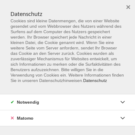
×
Datenschutz
Cookies sind kleine Datenmengen, die von einer Website
Skip to main content
gesendet und vom Webbrowser des Nutzers während des
Surfens auf dem Computer des Nutzers gespeichert
Der Kurs konnte nicht gefunden werden.
werden. Ihr Browser speichert jede Nachricht in einer
kleinen Datei, die Cookie genannt wird. Wenn Sie eine
weitere Seite vom Server anfordern, sendet Ihr Browser
das Cookie an den Server zurück. Cookies wurden als
zuverlässiger Mechanismus für Websites entwickelt, um
sich Informationen zu merken oder die Surfaktivitäten des
Benutzers aufzuzeichnen. Bitte willigen Sie in die
vhs Geschäftsstelle
Verwendung von Cookies ein. Weitere Informationen finden
Sie in unseren Datenschutzhinweisen.
Datenschutz
Magistrat der Stadt Hanau
Geschäftsbereich V - Schulen, Soziales und Sport
Notwendig
54.2 Volkshochschule
Ulanenplatz 4
Matomo
63452 Hanau
Telefon: 06181 2950 2192