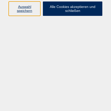
E-Mail:
fit@vhs-hanau.de
Auswahl
Alle Cookies akzeptieren und
speichern
schließen
Öffnungszeiten
Montag
09:00 - 13:00 Uhr
Dienstag
09:00 - 13:00 Uhr
15:30 - 17:30 Uhr
Donnerstag
08:30 - 10:30 Uhr
Freitag
09:00 - 13:00 Uhr
Bitte beachten:
Während der Schulferien ist unsere
Geschäftsstelle nur vormittags geöffnet.