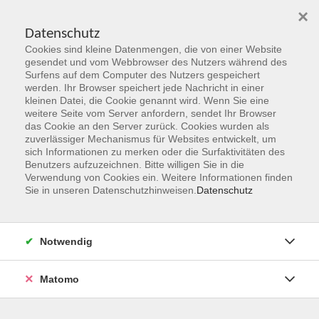
×
Datenschutz
Cookies sind kleine Datenmengen, die von einer Website
Skip to main content
gesendet und vom Webbrowser des Nutzers während des
Surfens auf dem Computer des Nutzers gespeichert
werden. Ihr Browser speichert jede Nachricht in einer
kleinen Datei, die Cookie genannt wird. Wenn Sie eine
weitere Seite vom Server anfordern, sendet Ihr Browser
das Cookie an den Server zurück. Cookies wurden als
zuverlässiger Mechanismus für Websites entwickelt, um
sich Informationen zu merken oder die Surfaktivitäten des
Benutzers aufzuzeichnen. Bitte willigen Sie in die
Verwendung von Cookies ein. Weitere Informationen finden
Sie sind hier:
Sie in unseren Datenschutzhinweisen.
Datenschutz
Programmbereiche
Kultur
Aktzeichnen
Notwendig
Für Personen mit und ohne Vorkenntnisse
Matomo
Den Blick "schärfen" am Beispiel der Proportionen des
menschlichen Körpers bildet den Schwerpunkt dieses