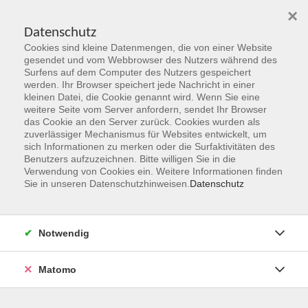
×
Datenschutz
Cookies sind kleine Datenmengen, die von einer Website
Skip to main content
gesendet und vom Webbrowser des Nutzers während des
Surfens auf dem Computer des Nutzers gespeichert
Der Kurs konnte nicht gefunden werden.
werden. Ihr Browser speichert jede Nachricht in einer
kleinen Datei, die Cookie genannt wird. Wenn Sie eine
weitere Seite vom Server anfordern, sendet Ihr Browser
das Cookie an den Server zurück. Cookies wurden als
zuverlässiger Mechanismus für Websites entwickelt, um
sich Informationen zu merken oder die Surfaktivitäten des
Benutzers aufzuzeichnen. Bitte willigen Sie in die
vhs Geschäftsstelle
Verwendung von Cookies ein. Weitere Informationen finden
Sie in unseren Datenschutzhinweisen.
Datenschutz
Magistrat der Stadt Hanau
Geschäftsbereich V - Schulen, Soziales und Sport
Notwendig
54.2 Volkshochschule
Ulanenplatz 4
Matomo
63452 Hanau
Telefon: 06181 2950 2192