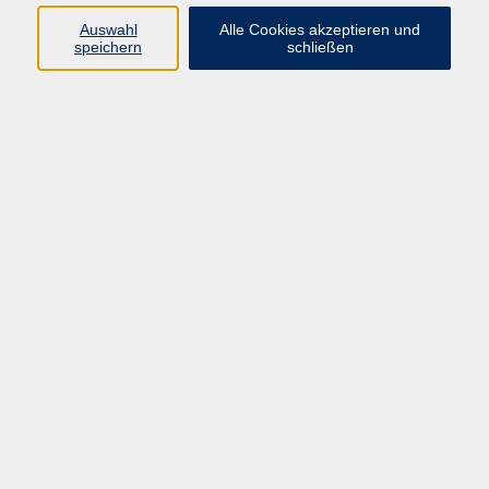
E-Mail:
fit@vhs-hanau.de
Auswahl
Alle Cookies akzeptieren und
speichern
schließen
Öffnungszeiten
Montag
09:00 - 13:00 Uhr
Dienstag
09:00 - 13:00 Uhr
15:30 - 17:30 Uhr
Donnerstag
08:30 - 10:30 Uhr
Freitag
09:00 - 13:00 Uhr
Bitte beachten:
Während der Schulferien ist unsere
Geschäftsstelle nur vormittags geöffnet.