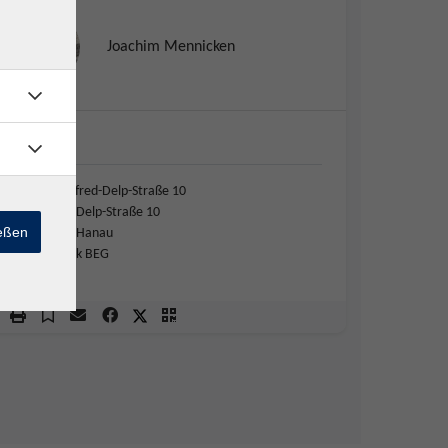
Joachim Mennicken
VHS…
VHS Alfred-Delp-Straße 10
Alfred-Delp-Straße 10
ießen
63450 Hanau
2. Stock BEG