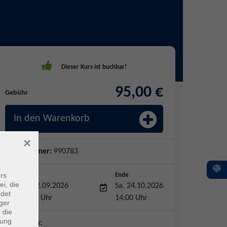
95,00 €
Gebühr
In den Warenkorb
×
Kursnummer:
990783
rs
Start
Ende
ei, die
Sa. 12.09.2026
Sa. 24.10.2026
ndet
11:00 Uhr
14:00 Uhr
ger
 die
dung
Dozent*in: