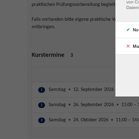
von Co
praktischen Prüfungsvorbereitung begleiten die künst
Daten
Falls vorhanden bitte eigene praktische Vorbereitung
mitbringen.
No
Ma
Kurstermine
3
Samstag
•
12. September 2026
•
11:00 – 
1
Samstag
•
26. September 2026
•
11:00 – 
2
Samstag
•
24. Oktober 2026
•
11:00 – 14:
3