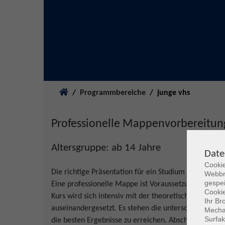
Sie sind hier:
Programmbereiche
junge vhs
Professionelle Mappenvorbereitun
Altersgruppe: ab 14 Jahre
Date
Cookie
Die richtige Präsentation für ein Studium im Bereich
Webbr
gespei
Eine professionelle Mappe ist Voraussetzung um sich
Cookie
Kurs wird sich intensiv mit der theoretischen und p
Ihr Br
auseinandergesetzt. Es stehen die unterschiedlichste
Mechan
Surfak
die besten Ergebnisse zu erreichen. Abschnitte zu Fo