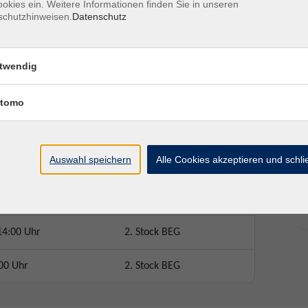
okies ein. Weitere Informationen finden Sie in unseren
lerische Arbeit.
schutzhinweisen.
Datenschutz
en, bzw, Prüfungsunterlagen der jeweiligen Schule
twendig
tomo
Auswahl speichern
Alle Cookies akzeptieren und schl
Ort / Raum
14:00 Uhr
2. Stock BEG
14:00 Uhr
2. Stock BEG
00 Uhr
2. Stock BEG