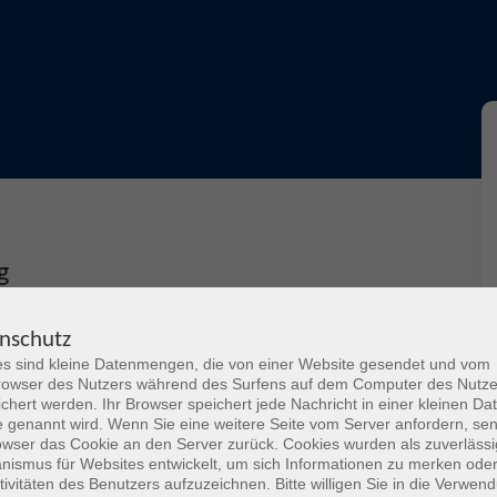
g
nschutz
s sind kleine Datenmengen, die von einer Website gesendet und vom
 Bildende Kunst, Kunstpädagogik oder Design.
owser des Nutzers während des Surfens auf dem Computer des Nutze
chert werden. Ihr Browser speichert jede Nachricht in einer kleinen Dat
 für ein künstlerisches Studium zu bewerben. In diesem
 genannt wird. Wenn Sie eine weitere Seite vom Server anfordern, se
raktischen Zusammenstellung einer solchen Mappe
owser das Cookie an den Server zurück. Cookies wurden als zuverlässi
n Materialien zur Verfügung um mit individueller Hilfe
ismus für Websites entwickelt, um sich Informationen zu merken oder
tivitäten des Benutzers aufzuzeichnen. Bitte willigen Sie in die Verwen
rm- und Farbkomposition, Perspektive, Duktus zur