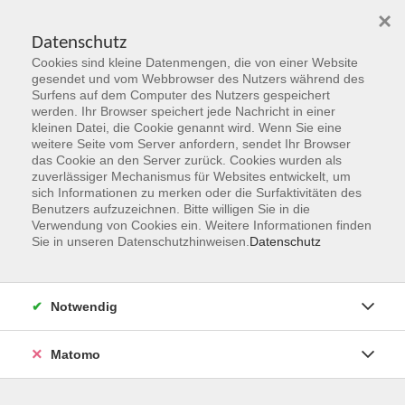
×
Datenschutz
Cookies sind kleine Datenmengen, die von einer Website
Skip to main content
gesendet und vom Webbrowser des Nutzers während des
Surfens auf dem Computer des Nutzers gespeichert
Der Kurs konnte nicht gefunden werden.
werden. Ihr Browser speichert jede Nachricht in einer
kleinen Datei, die Cookie genannt wird. Wenn Sie eine
weitere Seite vom Server anfordern, sendet Ihr Browser
das Cookie an den Server zurück. Cookies wurden als
zuverlässiger Mechanismus für Websites entwickelt, um
sich Informationen zu merken oder die Surfaktivitäten des
Benutzers aufzuzeichnen. Bitte willigen Sie in die
vhs Geschäftsstelle
Verwendung von Cookies ein. Weitere Informationen finden
Sie in unseren Datenschutzhinweisen.
Datenschutz
Magistrat der Stadt Hanau
Geschäftsbereich V - Schulen, Soziales und Sport
Notwendig
54.2 Volkshochschule
Ulanenplatz 4
Matomo
63452 Hanau
Telefon: 06181 2950 2192