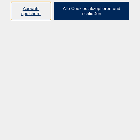
E-Mail:
fit@vhs-hanau.de
Auswahl
Alle Cookies akzeptieren und
speichern
schließen
Öffnungszeiten
Montag
09:00 - 13:00 Uhr
Dienstag
09:00 - 13:00 Uhr
15:30 - 17:30 Uhr
Donnerstag
08:30 - 10:30 Uhr
Freitag
09:00 - 13:00 Uhr
Bitte beachten:
Während der Schulferien ist unsere
Geschäftsstelle nur vormittags geöffnet.