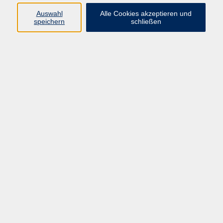
E-Mail:
fit@vhs-hanau.de
Auswahl
Alle Cookies akzeptieren und
speichern
schließen
Öffnungszeiten
Montag
09:00 - 13:00 Uhr
Dienstag
09:00 - 13:00 Uhr
15:30 - 17:30 Uhr
Donnerstag
08:30 - 10:30 Uhr
Freitag
09:00 - 13:00 Uhr
Bitte beachten:
Während der Schulferien ist unsere
Geschäftsstelle nur vormittags geöffnet.