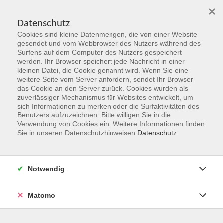
×
Datenschutz
Cookies sind kleine Datenmengen, die von einer Website
Skip to main content
gesendet und vom Webbrowser des Nutzers während des
Surfens auf dem Computer des Nutzers gespeichert
Der Kurs konnte nicht gefunden werden.
werden. Ihr Browser speichert jede Nachricht in einer
kleinen Datei, die Cookie genannt wird. Wenn Sie eine
weitere Seite vom Server anfordern, sendet Ihr Browser
das Cookie an den Server zurück. Cookies wurden als
zuverlässiger Mechanismus für Websites entwickelt, um
sich Informationen zu merken oder die Surfaktivitäten des
Benutzers aufzuzeichnen. Bitte willigen Sie in die
vhs Geschäftsstelle
Verwendung von Cookies ein. Weitere Informationen finden
Sie in unseren Datenschutzhinweisen.
Datenschutz
Magistrat der Stadt Hanau
Geschäftsbereich V - Schulen, Soziales und Sport
Notwendig
54.2 Volkshochschule
Ulanenplatz 4
Matomo
63452 Hanau
Telefon: 06181 2950 2192