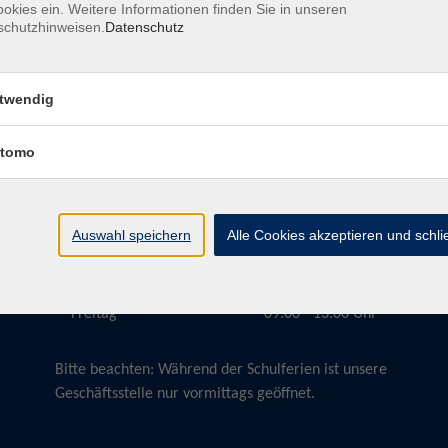
okies ein. Weitere Informationen finden Sie in unseren
schutzhinweisen.
Datenschutz
twendig
Öffnungszeiten
tomo
Montag
09:00 - 13:00 Uhr
Dienstag
09:00 - 13:00 Uhr
15:30 - 17:30 Uhr
Auswahl speichern
Alle Cookies akzeptieren und schl
Donnerstag
08:30 - 10:30 Uhr
Freitag
09:00 - 13:00 Uhr
Bitte beachten:
Während der Schulferien ist unsere
Geschäftsstelle nur vormittags geöffnet.