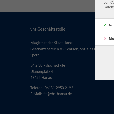
von Co
Daten
No
vhs Geschäftsstelle
Ma
Magistrat der Stadt Hanau
Geschäftsbereich V - Schulen, Soziales und
Sport
54.2 Volkshochschule
Ulanenplatz 4
63452 Hanau
Telefon: 06181 2950 2192
E-Mail:
fit@vhs-hanau.de