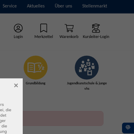
Service
Aktuelles
Über uns
Stellenmarkt
Login
Merkzettel
Warenkorb
Kursleiter-Login
×
Grundbildung
Jugendkunstschule & junge
vhs
rs
ei, die
ndet
ger
 die
dung