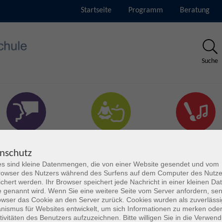
Startseite
Programm
Beratung
Suche
rachen & Verständigung
Gesundheit & Fitness
Kultur
nschutz
s sind kleine Datenmengen, die von einer Website gesendet und vom
owser des Nutzers während des Surfens auf dem Computer des Nutze
chert werden. Ihr Browser speichert jede Nachricht in einer kleinen Dat
 genannt wird. Wenn Sie eine weitere Seite vom Server anfordern, se
owser das Cookie an den Server zurück. Cookies wurden als zuverlässi
ismus für Websites entwickelt, um sich Informationen zu merken oder
tivitäten des Benutzers aufzuzeichnen. Bitte willigen Sie in die Verwen