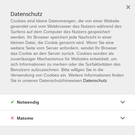
×
Datenschutz
Cookies sind kleine Datenmengen, die von einer Website
Skip to main content
gesendet und vom Webbrowser des Nutzers während des
Surfens auf dem Computer des Nutzers gespeichert
werden. Ihr Browser speichert jede Nachricht in einer
kleinen Datei, die Cookie genannt wird. Wenn Sie eine
weitere Seite vom Server anfordern, sendet Ihr Browser
das Cookie an den Server zurück. Cookies wurden als
zuverlässiger Mechanismus für Websites entwickelt, um
sich Informationen zu merken oder die Surfaktivitäten des
Benutzers aufzuzeichnen. Bitte willigen Sie in die
Verwendung von Cookies ein. Weitere Informationen finden
Sie sind hier:
Sie in unseren Datenschutzhinweisen.
Datenschutz
Programmbereiche
junge vhs
Katzerich und Topolino auf der Suche nach ihrem Tier
Notwendig
Altersgruppe: ab 6 Jahre - Für Eltern und Kind
Matomo
Viaggio nel tempo - Familienveranstaltung in Deutsch und
Italienisch durch die Sonderausstellung in Schloss