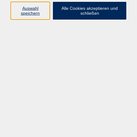
E-Mail:
fit@vhs-hanau.de
Auswahl
Alle Cookies akzeptieren und
speichern
schließen
Öffnungszeiten
Montag
09:00 - 13:00 Uhr
Dienstag
09:00 - 13:00 Uhr
15:30 - 17:30 Uhr
Donnerstag
08:30 - 10:30 Uhr
Freitag
09:00 - 13:00 Uhr
Bitte beachten:
Während der Schulferien ist unsere
Geschäftsstelle nur vormittags geöffnet.