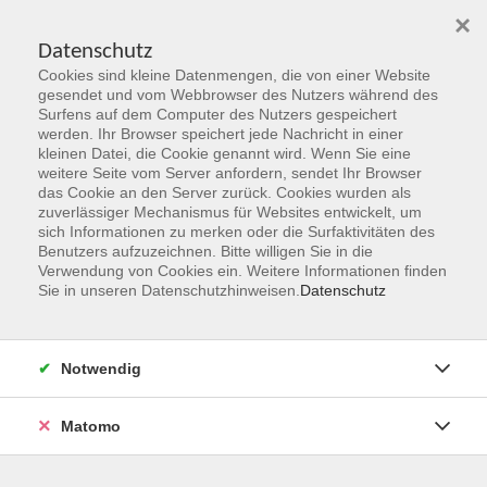
×
Datenschutz
Cookies sind kleine Datenmengen, die von einer Website
Skip to main content
gesendet und vom Webbrowser des Nutzers während des
Surfens auf dem Computer des Nutzers gespeichert
Der Kurs konnte nicht gefunden werden.
werden. Ihr Browser speichert jede Nachricht in einer
kleinen Datei, die Cookie genannt wird. Wenn Sie eine
weitere Seite vom Server anfordern, sendet Ihr Browser
das Cookie an den Server zurück. Cookies wurden als
zuverlässiger Mechanismus für Websites entwickelt, um
sich Informationen zu merken oder die Surfaktivitäten des
Benutzers aufzuzeichnen. Bitte willigen Sie in die
vhs Geschäftsstelle
Verwendung von Cookies ein. Weitere Informationen finden
Sie in unseren Datenschutzhinweisen.
Datenschutz
Magistrat der Stadt Hanau
Geschäftsbereich V - Schulen, Soziales und Sport
Notwendig
54.2 Volkshochschule
Ulanenplatz 4
Matomo
63452 Hanau
Telefon: 06181 2950 2192