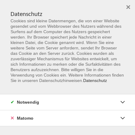
×
Datenschutz
Cookies sind kleine Datenmengen, die von einer Website
Skip to main content
gesendet und vom Webbrowser des Nutzers während des
Surfens auf dem Computer des Nutzers gespeichert
Der Kurs konnte nicht gefunden werden.
werden. Ihr Browser speichert jede Nachricht in einer
kleinen Datei, die Cookie genannt wird. Wenn Sie eine
weitere Seite vom Server anfordern, sendet Ihr Browser
das Cookie an den Server zurück. Cookies wurden als
zuverlässiger Mechanismus für Websites entwickelt, um
sich Informationen zu merken oder die Surfaktivitäten des
Benutzers aufzuzeichnen. Bitte willigen Sie in die
vhs Geschäftsstelle
Verwendung von Cookies ein. Weitere Informationen finden
Sie in unseren Datenschutzhinweisen.
Datenschutz
Magistrat der Stadt Hanau
Geschäftsbereich V - Schulen, Soziales und Sport
Notwendig
54.2 Volkshochschule
Ulanenplatz 4
Matomo
63452 Hanau
Telefon: 06181 2950 2192