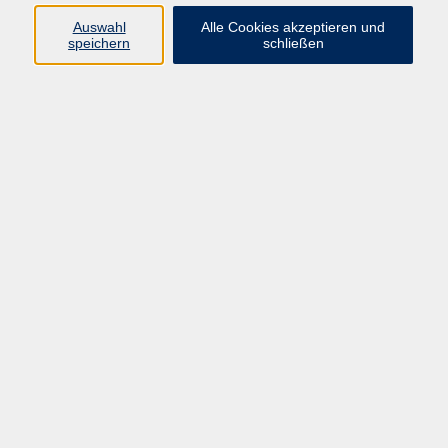
E-Mail:
fit@vhs-hanau.de
Auswahl
Alle Cookies akzeptieren und
speichern
schließen
Öffnungszeiten
Montag
09:00 - 13:00 Uhr
Dienstag
09:00 - 13:00 Uhr
15:30 - 17:30 Uhr
Donnerstag
08:30 - 10:30 Uhr
Freitag
09:00 - 13:00 Uhr
Bitte beachten:
Während der Schulferien ist unsere
Geschäftsstelle nur vormittags geöffnet.