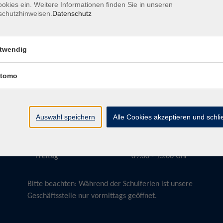
okies ein. Weitere Informationen finden Sie in unseren
schutzhinweisen.
Datenschutz
twendig
Öffnungszeiten
tomo
Montag
09:00 - 13:00 Uhr
Dienstag
09:00 - 13:00 Uhr
15:30 - 17:30 Uhr
Auswahl speichern
Alle Cookies akzeptieren und schl
Donnerstag
08:30 - 10:30 Uhr
Freitag
09:00 - 13:00 Uhr
Bitte beachten:
Während der Schulferien ist unsere
Geschäftsstelle nur vormittags geöffnet.