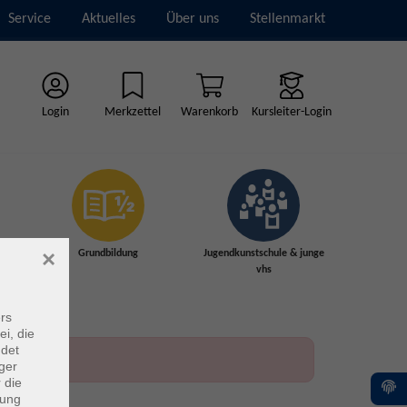
Service
Aktuelles
Über uns
Stellenmarkt
Login
Merkzettel
Warenkorb
Kursleiter-Login
×
Grundbildung
Jugendkunstschule & junge
vhs
rs
ei, die
ndet
ger
 die
dung