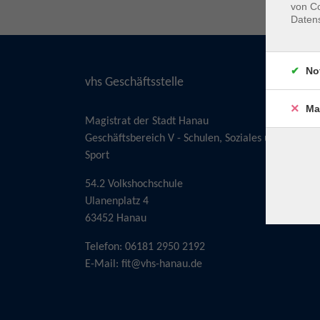
von Co
Daten
No
vhs Geschäftsstelle
Ma
Magistrat der Stadt Hanau
Geschäftsbereich V - Schulen, Soziales und
Sport
54.2 Volkshochschule
Ulanenplatz 4
63452 Hanau
Telefon: 06181 2950 2192
E-Mail:
fit@vhs-hanau.de