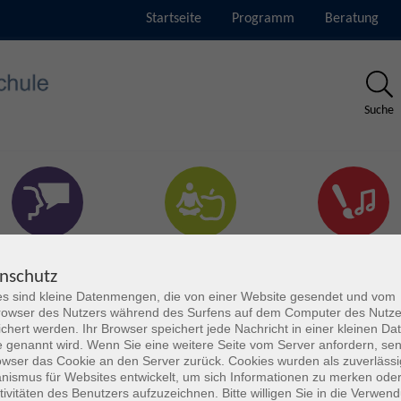
Startseite
Programm
Beratung
Suche
rachen & Verständigung
Gesundheit & Fitness
Kultur
nschutz
s sind kleine Datenmengen, die von einer Website gesendet und vom
owser des Nutzers während des Surfens auf dem Computer des Nutze
chert werden. Ihr Browser speichert jede Nachricht in einer kleinen Dat
 genannt wird. Wenn Sie eine weitere Seite vom Server anfordern, se
owser das Cookie an den Server zurück. Cookies wurden als zuverlässi
ismus für Websites entwickelt, um sich Informationen zu merken oder
tivitäten des Benutzers aufzuzeichnen. Bitte willigen Sie in die Verwen