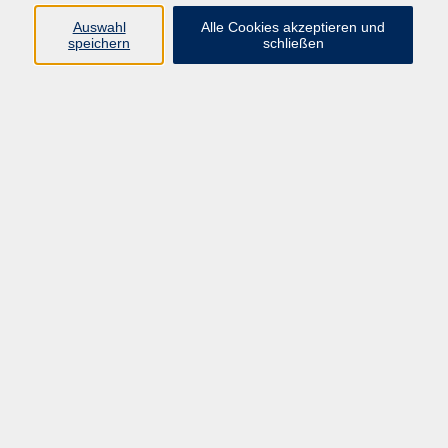
E-Mail:
fit@vhs-hanau.de
Auswahl
Alle Cookies akzeptieren und
speichern
schließen
Öffnungszeiten
Montag
09:00 - 13:00 Uhr
Dienstag
09:00 - 13:00 Uhr
15:30 - 17:30 Uhr
Donnerstag
08:30 - 10:30 Uhr
Freitag
09:00 - 13:00 Uhr
Bitte beachten:
Während der Schulferien ist unsere
Geschäftsstelle nur vormittags geöffnet.