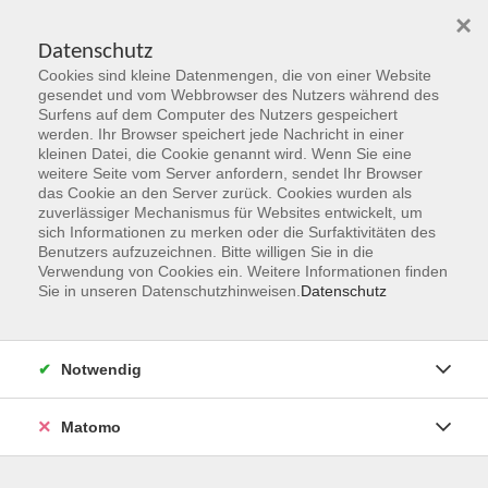
×
Datenschutz
Cookies sind kleine Datenmengen, die von einer Website
Skip to main content
gesendet und vom Webbrowser des Nutzers während des
Surfens auf dem Computer des Nutzers gespeichert
Der Kurs konnte nicht gefunden werden.
werden. Ihr Browser speichert jede Nachricht in einer
kleinen Datei, die Cookie genannt wird. Wenn Sie eine
weitere Seite vom Server anfordern, sendet Ihr Browser
das Cookie an den Server zurück. Cookies wurden als
zuverlässiger Mechanismus für Websites entwickelt, um
sich Informationen zu merken oder die Surfaktivitäten des
Benutzers aufzuzeichnen. Bitte willigen Sie in die
vhs Geschäftsstelle
Verwendung von Cookies ein. Weitere Informationen finden
Sie in unseren Datenschutzhinweisen.
Datenschutz
Magistrat der Stadt Hanau
Geschäftsbereich V - Schulen, Soziales und Sport
Notwendig
54.2 Volkshochschule
Ulanenplatz 4
Matomo
63452 Hanau
Telefon: 06181 2950 2192