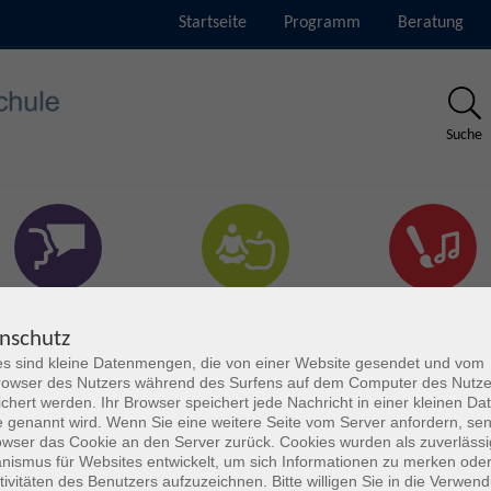
Startseite
Programm
Beratung
Suche
rachen & Verständigung
Gesundheit & Fitness
Kultur
nschutz
s sind kleine Datenmengen, die von einer Website gesendet und vom
owser des Nutzers während des Surfens auf dem Computer des Nutze
chert werden. Ihr Browser speichert jede Nachricht in einer kleinen Dat
 genannt wird. Wenn Sie eine weitere Seite vom Server anfordern, se
owser das Cookie an den Server zurück. Cookies wurden als zuverlässi
ismus für Websites entwickelt, um sich Informationen zu merken oder
tivitäten des Benutzers aufzuzeichnen. Bitte willigen Sie in die Verwen