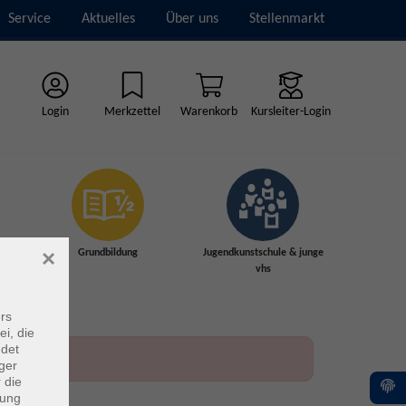
Service
Aktuelles
Über uns
Stellenmarkt
Login
Merkzettel
Warenkorb
Kursleiter-Login
×
Grundbildung
Jugendkunstschule & junge
vhs
rs
ei, die
ndet
ger
 die
dung