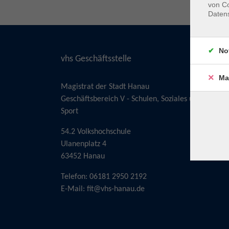
von Co
Daten
No
vhs Geschäftsstelle
Ma
Magistrat der Stadt Hanau
Geschäftsbereich V - Schulen, Soziales und
Sport
54.2 Volkshochschule
Ulanenplatz 4
63452 Hanau
Telefon: 06181 2950 2192
E-Mail:
fit@vhs-hanau.de