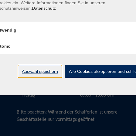
okies ein. Weitere Informationen finden Sie in unseren
schutzhinweisen.
Datenschutz
twendig
Öffnungszeiten
tomo
Montag
09:00 - 13:00 Uhr
Dienstag
09:00 - 13:00 Uhr
15:30 - 17:30 Uhr
Auswahl speichern
Alle Cookies akzeptieren und schl
Donnerstag
08:30 - 10:30 Uhr
Freitag
09:00 - 13:00 Uhr
Bitte beachten:
Während der Schulferien ist unsere
Geschäftsstelle nur vormittags geöffnet.