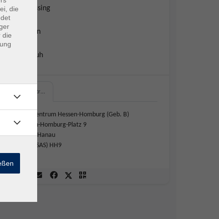
Daniel Fassing
ei, die
ndet
ger
Julian Kühn
 die
dung
Thomas Luh
Schulzentr…
Schulzentrum Hessen-Homburg (Geb. B)
Hessen-Homburg-Platz 9
63452 Hanau
B309 (SAS) HH9
ießen