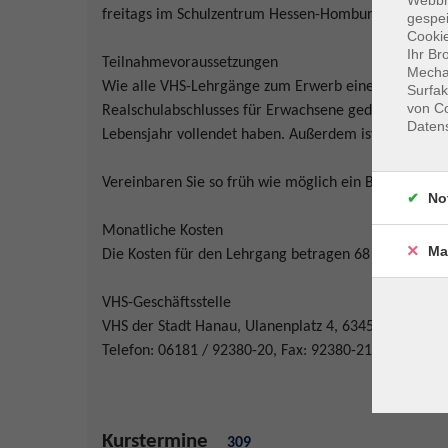
freitags im Schulzentrum Hessen-Homburg statt.
gespei
Cookie
Ihr Br
Teilnahmevoraussetzungen
Mechan
Wie alle VHS-Lehrgänge zum Erwerb eines Schulabsc
Surfak
von Co
Realschulabschlusses für Erwachsene gedacht. Teilne
Daten
Lebensjahr vollendet haben. Außerdem ist eine persö
Vereinbaren Sie so früh wie möglich ein Beratungste
No
Monatliche Kosten
Ma
Die Kosten für den Lehrgang betragen 68 € pro Mona
VHS-Geschäftsstelle
VHS der Stadt Hanau, Ulanenplatz 4, 63452 Hanau
Telefon: 06181 / 92380-20, Fax: 92380-21, E-Mail:
fi
Kurstermine
309