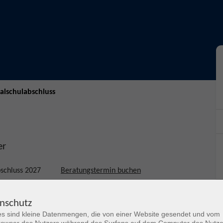
alschulabschluss
er
hulabschluss 2027
Beratungstermin buchen
nschutz
en neuen Lehrgang zum nachträglichen Erwerb des
s sind kleine Datenmengen, die von einer Website gesendet und vom
icht in dem 18-monatigen Lehrgang findet montags bis
owser des Nutzers während des Surfens auf dem Computer des Nutze