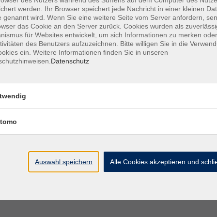
chert werden. Ihr Browser speichert jede Nachricht in einer kleinen Dat
 genannt wird. Wenn Sie eine weitere Seite vom Server anfordern, se
owser das Cookie an den Server zurück. Cookies wurden als zuverlässi
ismus für Websites entwickelt, um sich Informationen zu merken oder
hlusses ist auch der neue Lehrgang zum Erwerb des
tivitäten des Benutzers aufzuzeichnen. Bitte willigen Sie in die Verwen
okies ein. Weitere Informationen finden Sie in unseren
hmen können Sie deshalb nur, wenn Sie das 18.
schutzhinweisen.
Datenschutz
nliche Beratung und Einstufung unerlässlich.
rmin.
twendig
tomo
t.
Auswahl speichern
Alle Cookies akzeptieren und schl
t@vhs-hanau.de