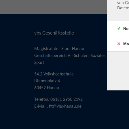
von Co
Daten
No
vhs Geschäftsstelle
Ma
Magistrat der Stadt Hanau
Geschäftsbereich V - Schulen, Soziales und
Sport
54.2 Volkshochschule
Ulanenplatz 4
63452 Hanau
Telefon: 06181 2950 2192
E-Mail:
fit@vhs-hanau.de