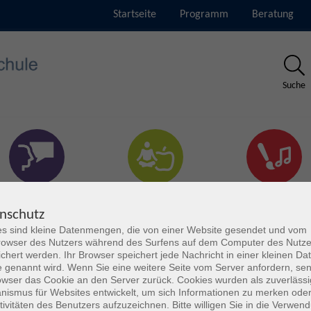
Startseite
Programm
Beratung
Suche
rachen & Verständigung
Gesundheit & Fitness
Kultur
nschutz
s sind kleine Datenmengen, die von einer Website gesendet und vom
owser des Nutzers während des Surfens auf dem Computer des Nutze
chert werden. Ihr Browser speichert jede Nachricht in einer kleinen Dat
 genannt wird. Wenn Sie eine weitere Seite vom Server anfordern, se
owser das Cookie an den Server zurück. Cookies wurden als zuverlässi
ismus für Websites entwickelt, um sich Informationen zu merken oder
tivitäten des Benutzers aufzuzeichnen. Bitte willigen Sie in die Verwen