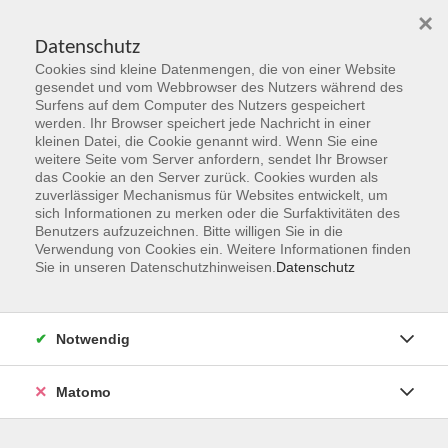
×
Datenschutz
Cookies sind kleine Datenmengen, die von einer Website
Skip to main content
gesendet und vom Webbrowser des Nutzers während des
Surfens auf dem Computer des Nutzers gespeichert
werden. Ihr Browser speichert jede Nachricht in einer
kleinen Datei, die Cookie genannt wird. Wenn Sie eine
weitere Seite vom Server anfordern, sendet Ihr Browser
das Cookie an den Server zurück. Cookies wurden als
zuverlässiger Mechanismus für Websites entwickelt, um
sich Informationen zu merken oder die Surfaktivitäten des
Benutzers aufzuzeichnen. Bitte willigen Sie in die
Verwendung von Cookies ein. Weitere Informationen finden
Sie sind hier:
Sie in unseren Datenschutzhinweisen.
Datenschutz
Programmbereiche
Gesundheit & Fitness
Ernährung, Essen und Trinken
Kochkurse
Notwendig
Neue vegane Kochideen
Matomo
Ganz gleich, ob Sie sich erstmals mit veganer Küche
beschäftigen oder „eingefleischter“ Veganer sind: in
diesem Kurs lernen Sie Rezepte kennen, die nicht zum 0-8-