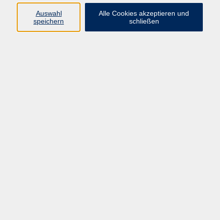
E-Mail:
fit@vhs-hanau.de
Auswahl
Alle Cookies akzeptieren und
speichern
schließen
Öffnungszeiten
Montag
09:00 - 13:00 Uhr
Dienstag
09:00 - 13:00 Uhr
15:30 - 17:30 Uhr
Donnerstag
08:30 - 10:30 Uhr
Freitag
09:00 - 13:00 Uhr
Bitte beachten:
Während der Schulferien ist unsere
Geschäftsstelle nur vormittags geöffnet.