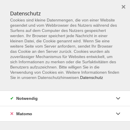
×
Datenschutz
Cookies sind kleine Datenmengen, die von einer Website
Skip to main content
gesendet und vom Webbrowser des Nutzers während des
Surfens auf dem Computer des Nutzers gespeichert
Der Kurs konnte nicht gefunden werden.
werden. Ihr Browser speichert jede Nachricht in einer
kleinen Datei, die Cookie genannt wird. Wenn Sie eine
weitere Seite vom Server anfordern, sendet Ihr Browser
das Cookie an den Server zurück. Cookies wurden als
zuverlässiger Mechanismus für Websites entwickelt, um
sich Informationen zu merken oder die Surfaktivitäten des
Benutzers aufzuzeichnen. Bitte willigen Sie in die
vhs Geschäftsstelle
Verwendung von Cookies ein. Weitere Informationen finden
Sie in unseren Datenschutzhinweisen.
Datenschutz
Magistrat der Stadt Hanau
Geschäftsbereich V - Schulen, Soziales und Sport
Notwendig
54.2 Volkshochschule
Ulanenplatz 4
Matomo
63452 Hanau
Telefon: 06181 2950 2192