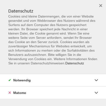
×
Datenschutz
Cookies sind kleine Datenmengen, die von einer Website
Skip to main content
gesendet und vom Webbrowser des Nutzers während des
Surfens auf dem Computer des Nutzers gespeichert
Der Kurs konnte nicht gefunden werden.
werden. Ihr Browser speichert jede Nachricht in einer
kleinen Datei, die Cookie genannt wird. Wenn Sie eine
weitere Seite vom Server anfordern, sendet Ihr Browser
das Cookie an den Server zurück. Cookies wurden als
zuverlässiger Mechanismus für Websites entwickelt, um
sich Informationen zu merken oder die Surfaktivitäten des
Benutzers aufzuzeichnen. Bitte willigen Sie in die
vhs Geschäftsstelle
Verwendung von Cookies ein. Weitere Informationen finden
Sie in unseren Datenschutzhinweisen.
Datenschutz
Magistrat der Stadt Hanau
Geschäftsbereich V - Schulen, Soziales und Sport
Notwendig
54.2 Volkshochschule
Ulanenplatz 4
Matomo
63452 Hanau
Telefon: 06181 2950 2192