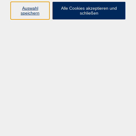
E-Mail:
fit@vhs-hanau.de
Auswahl
Alle Cookies akzeptieren und
speichern
schließen
Öffnungszeiten
Montag
09:00 - 13:00 Uhr
Dienstag
09:00 - 13:00 Uhr
15:30 - 17:30 Uhr
Donnerstag
08:30 - 10:30 Uhr
Freitag
09:00 - 13:00 Uhr
Bitte beachten:
Während der Schulferien ist unsere
Geschäftsstelle nur vormittags geöffnet.