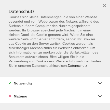
×
Datenschutz
Cookies sind kleine Datenmengen, die von einer Website
Skip to main content
gesendet und vom Webbrowser des Nutzers während des
Surfens auf dem Computer des Nutzers gespeichert
Der Kurs konnte nicht gefunden werden.
werden. Ihr Browser speichert jede Nachricht in einer
kleinen Datei, die Cookie genannt wird. Wenn Sie eine
weitere Seite vom Server anfordern, sendet Ihr Browser
das Cookie an den Server zurück. Cookies wurden als
zuverlässiger Mechanismus für Websites entwickelt, um
sich Informationen zu merken oder die Surfaktivitäten des
Benutzers aufzuzeichnen. Bitte willigen Sie in die
vhs Geschäftsstelle
Verwendung von Cookies ein. Weitere Informationen finden
Sie in unseren Datenschutzhinweisen.
Datenschutz
Magistrat der Stadt Hanau
Geschäftsbereich V - Schulen, Soziales und Sport
Notwendig
54.2 Volkshochschule
Ulanenplatz 4
Matomo
63452 Hanau
Telefon: 06181 2950 2192