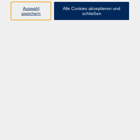
E-Mail:
fit@vhs-hanau.de
Auswahl
Alle Cookies akzeptieren und
speichern
schließen
Öffnungszeiten
Montag
09:00 - 13:00 Uhr
Dienstag
09:00 - 13:00 Uhr
15:30 - 17:30 Uhr
Donnerstag
08:30 - 10:30 Uhr
Freitag
09:00 - 13:00 Uhr
Bitte beachten:
Während der Schulferien ist unsere
Geschäftsstelle nur vormittags geöffnet.