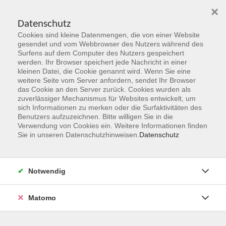
×
Datenschutz
Cookies sind kleine Datenmengen, die von einer Website
Skip to main content
gesendet und vom Webbrowser des Nutzers während des
Surfens auf dem Computer des Nutzers gespeichert
Der Kurs konnte nicht gefunden werden.
werden. Ihr Browser speichert jede Nachricht in einer
kleinen Datei, die Cookie genannt wird. Wenn Sie eine
weitere Seite vom Server anfordern, sendet Ihr Browser
das Cookie an den Server zurück. Cookies wurden als
zuverlässiger Mechanismus für Websites entwickelt, um
sich Informationen zu merken oder die Surfaktivitäten des
Benutzers aufzuzeichnen. Bitte willigen Sie in die
vhs Geschäftsstelle
Verwendung von Cookies ein. Weitere Informationen finden
Sie in unseren Datenschutzhinweisen.
Datenschutz
Magistrat der Stadt Hanau
Geschäftsbereich V - Schulen, Soziales und Sport
Notwendig
54.2 Volkshochschule
Ulanenplatz 4
Matomo
63452 Hanau
Telefon: 06181 2950 2192