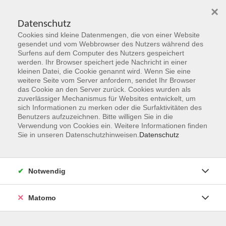
×
Datenschutz
Cookies sind kleine Datenmengen, die von einer Website
Skip to main content
gesendet und vom Webbrowser des Nutzers während des
Surfens auf dem Computer des Nutzers gespeichert
werden. Ihr Browser speichert jede Nachricht in einer
kleinen Datei, die Cookie genannt wird. Wenn Sie eine
weitere Seite vom Server anfordern, sendet Ihr Browser
das Cookie an den Server zurück. Cookies wurden als
zuverlässiger Mechanismus für Websites entwickelt, um
sich Informationen zu merken oder die Surfaktivitäten des
Benutzers aufzuzeichnen. Bitte willigen Sie in die
Verwendung von Cookies ein. Weitere Informationen finden
Sie sind hier:
Sie in unseren Datenschutzhinweisen.
Datenschutz
Programmbereiche
Gesellschaft & Leben
Ulrich I. von Hanau -
Notwendig
Begründer der hanauischen Herrschaft im Spessart
Matomo
Vortrag am Dienstag, 15. Dezember 2026