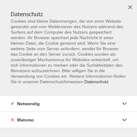
×
Datenschutz
Cookies sind kleine Datenmengen, die von einer Website
Skip to main content
gesendet und vom Webbrowser des Nutzers während des
Surfens auf dem Computer des Nutzers gespeichert
Der Kurs konnte nicht gefunden werden.
werden. Ihr Browser speichert jede Nachricht in einer
kleinen Datei, die Cookie genannt wird. Wenn Sie eine
weitere Seite vom Server anfordern, sendet Ihr Browser
das Cookie an den Server zurück. Cookies wurden als
zuverlässiger Mechanismus für Websites entwickelt, um
sich Informationen zu merken oder die Surfaktivitäten des
Benutzers aufzuzeichnen. Bitte willigen Sie in die
vhs Geschäftsstelle
Verwendung von Cookies ein. Weitere Informationen finden
Sie in unseren Datenschutzhinweisen.
Datenschutz
Magistrat der Stadt Hanau
Geschäftsbereich V - Schulen, Soziales und Sport
Notwendig
54.2 Volkshochschule
Ulanenplatz 4
Matomo
63452 Hanau
Telefon: 06181 2950 2192