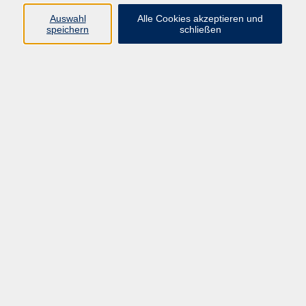
E-Mail:
fit@vhs-hanau.de
Auswahl
Alle Cookies akzeptieren und
speichern
schließen
Öffnungszeiten
Montag
09:00 - 13:00 Uhr
Dienstag
09:00 - 13:00 Uhr
15:30 - 17:30 Uhr
Donnerstag
08:30 - 10:30 Uhr
Freitag
09:00 - 13:00 Uhr
Bitte beachten:
Während der Schulferien ist unsere
Geschäftsstelle nur vormittags geöffnet.