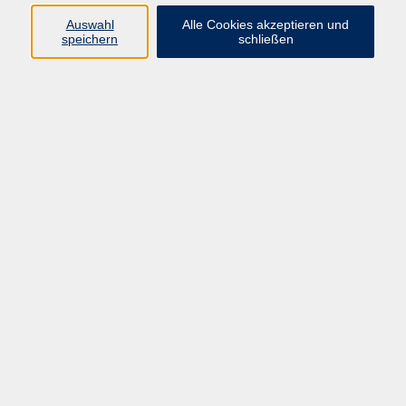
E-Mail:
fit@vhs-hanau.de
Auswahl
Alle Cookies akzeptieren und
speichern
schließen
Öffnungszeiten
Montag
09:00 - 13:00 Uhr
Dienstag
09:00 - 13:00 Uhr
15:30 - 17:30 Uhr
Donnerstag
08:30 - 10:30 Uhr
Freitag
09:00 - 13:00 Uhr
Bitte beachten:
Während der Schulferien ist unsere
Geschäftsstelle nur vormittags geöffnet.