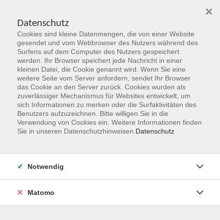
×
Datenschutz
Cookies sind kleine Datenmengen, die von einer Website
Skip to main content
gesendet und vom Webbrowser des Nutzers während des
Surfens auf dem Computer des Nutzers gespeichert
Der Kurs konnte nicht gefunden werden.
werden. Ihr Browser speichert jede Nachricht in einer
kleinen Datei, die Cookie genannt wird. Wenn Sie eine
weitere Seite vom Server anfordern, sendet Ihr Browser
das Cookie an den Server zurück. Cookies wurden als
zuverlässiger Mechanismus für Websites entwickelt, um
sich Informationen zu merken oder die Surfaktivitäten des
Benutzers aufzuzeichnen. Bitte willigen Sie in die
vhs Geschäftsstelle
Verwendung von Cookies ein. Weitere Informationen finden
Sie in unseren Datenschutzhinweisen.
Datenschutz
Magistrat der Stadt Hanau
Geschäftsbereich V - Schulen, Soziales und Sport
Notwendig
54.2 Volkshochschule
Ulanenplatz 4
Matomo
63452 Hanau
Telefon: 06181 2950 2192