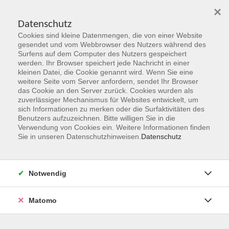
×
Datenschutz
Cookies sind kleine Datenmengen, die von einer Website
Skip to main content
gesendet und vom Webbrowser des Nutzers während des
Surfens auf dem Computer des Nutzers gespeichert
Der Kurs konnte nicht gefunden werden.
werden. Ihr Browser speichert jede Nachricht in einer
kleinen Datei, die Cookie genannt wird. Wenn Sie eine
weitere Seite vom Server anfordern, sendet Ihr Browser
das Cookie an den Server zurück. Cookies wurden als
zuverlässiger Mechanismus für Websites entwickelt, um
sich Informationen zu merken oder die Surfaktivitäten des
Benutzers aufzuzeichnen. Bitte willigen Sie in die
vhs Geschäftsstelle
Verwendung von Cookies ein. Weitere Informationen finden
Sie in unseren Datenschutzhinweisen.
Datenschutz
Magistrat der Stadt Hanau
Geschäftsbereich V - Schulen, Soziales und Sport
Notwendig
54.2 Volkshochschule
Ulanenplatz 4
Matomo
63452 Hanau
Telefon: 06181 2950 2192