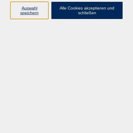
E-Mail:
fit@vhs-hanau.de
Auswahl
Alle Cookies akzeptieren und
speichern
schließen
Öffnungszeiten
Montag
09:00 - 13:00 Uhr
Dienstag
09:00 - 13:00 Uhr
15:30 - 17:30 Uhr
Donnerstag
08:30 - 10:30 Uhr
Freitag
09:00 - 13:00 Uhr
Bitte beachten:
Während der Schulferien ist unsere
Geschäftsstelle nur vormittags geöffnet.