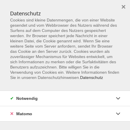
×
Datenschutz
Cookies sind kleine Datenmengen, die von einer Website
Skip to main content
gesendet und vom Webbrowser des Nutzers während des
Surfens auf dem Computer des Nutzers gespeichert
werden. Ihr Browser speichert jede Nachricht in einer
kleinen Datei, die Cookie genannt wird. Wenn Sie eine
weitere Seite vom Server anfordern, sendet Ihr Browser
das Cookie an den Server zurück. Cookies wurden als
zuverlässiger Mechanismus für Websites entwickelt, um
sich Informationen zu merken oder die Surfaktivitäten des
Benutzers aufzuzeichnen. Bitte willigen Sie in die
Verwendung von Cookies ein. Weitere Informationen finden
Sie sind hier:
Sie in unseren Datenschutzhinweisen.
Datenschutz
Programmbereiche
Gesellschaft & Leben
Exchange Traded Funds (ETF) -
Notwendig
klassische Investmentfonds und Zertifikate
Matomo
Dieser Kurs gibt einen Überblick über die unterschiedlichen
Ausprägungen von Investmentfonds (ETF und klassische