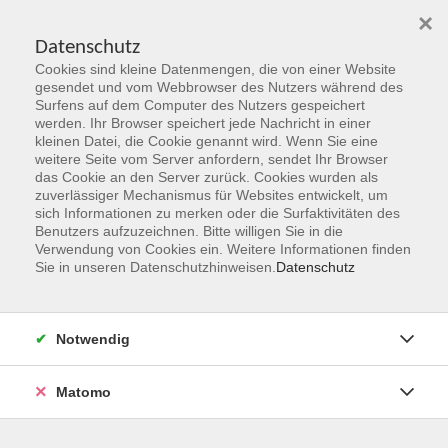
×
Datenschutz
Cookies sind kleine Datenmengen, die von einer Website
Skip to main content
gesendet und vom Webbrowser des Nutzers während des
Surfens auf dem Computer des Nutzers gespeichert
Der Kurs konnte nicht gefunden werden.
werden. Ihr Browser speichert jede Nachricht in einer
kleinen Datei, die Cookie genannt wird. Wenn Sie eine
weitere Seite vom Server anfordern, sendet Ihr Browser
das Cookie an den Server zurück. Cookies wurden als
zuverlässiger Mechanismus für Websites entwickelt, um
sich Informationen zu merken oder die Surfaktivitäten des
Benutzers aufzuzeichnen. Bitte willigen Sie in die
vhs Geschäftsstelle
Verwendung von Cookies ein. Weitere Informationen finden
Sie in unseren Datenschutzhinweisen.
Datenschutz
Magistrat der Stadt Hanau
Geschäftsbereich V - Schulen, Soziales und Sport
Notwendig
54.2 Volkshochschule
Ulanenplatz 4
Matomo
63452 Hanau
Telefon: 06181 2950 2192