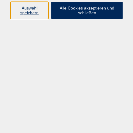
E-Mail:
fit@vhs-hanau.de
Auswahl
Alle Cookies akzeptieren und
speichern
schließen
Öffnungszeiten
Montag
09:00 - 13:00 Uhr
Dienstag
09:00 - 13:00 Uhr
15:30 - 17:30 Uhr
Donnerstag
08:30 - 10:30 Uhr
Freitag
09:00 - 13:00 Uhr
Bitte beachten:
Während der Schulferien ist unsere
Geschäftsstelle nur vormittags geöffnet.