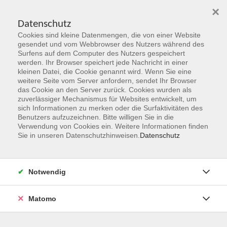
×
Datenschutz
Cookies sind kleine Datenmengen, die von einer Website
Skip to main content
gesendet und vom Webbrowser des Nutzers während des
Surfens auf dem Computer des Nutzers gespeichert
werden. Ihr Browser speichert jede Nachricht in einer
kleinen Datei, die Cookie genannt wird. Wenn Sie eine
weitere Seite vom Server anfordern, sendet Ihr Browser
das Cookie an den Server zurück. Cookies wurden als
zuverlässiger Mechanismus für Websites entwickelt, um
sich Informationen zu merken oder die Surfaktivitäten des
Benutzers aufzuzeichnen. Bitte willigen Sie in die
Verwendung von Cookies ein. Weitere Informationen finden
Sie sind hier:
Sie in unseren Datenschutzhinweisen.
Datenschutz
Programmbereiche
Beruf, Karriere & IT
Xpert Business Prüfung
Notwendig
Im Rahmen der Xpert Business Zertifikatsprüfung haben Sie
Matomo
die Möglichkeit, eine der folgenden Prüfungen abzulegen:
• Betriebliche Steuerpraxis