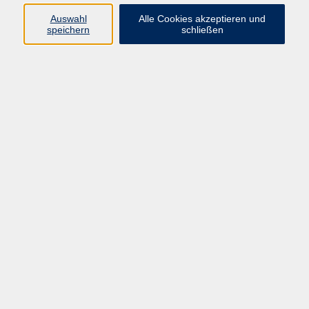
• Bilanzierung
Auswahl
Alle Cookies akzeptieren und
speichern
schließen
• Controlling
• Einnahmen-Überschussrechnung
• Finanzbuchführung I
• Finanzbuchführung II
• Finanzwirtschaft
• Kosten- und Leistungsrechnung
• Lohn und Gehalt I
• Lohn und Gehalt II
• Personalwirtschaft
Bitte geben Sie bei der Anmeldung an, für welche
Prüfung Sie sich anmelden möchten.
Anmeldeschluss: 03.01.2027