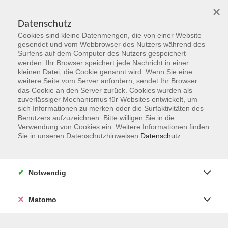
×
Datenschutz
Cookies sind kleine Datenmengen, die von einer Website
Skip to main content
gesendet und vom Webbrowser des Nutzers während des
Surfens auf dem Computer des Nutzers gespeichert
werden. Ihr Browser speichert jede Nachricht in einer
kleinen Datei, die Cookie genannt wird. Wenn Sie eine
weitere Seite vom Server anfordern, sendet Ihr Browser
das Cookie an den Server zurück. Cookies wurden als
zuverlässiger Mechanismus für Websites entwickelt, um
sich Informationen zu merken oder die Surfaktivitäten des
Benutzers aufzuzeichnen. Bitte willigen Sie in die
Verwendung von Cookies ein. Weitere Informationen finden
Sie sind hier:
Sie in unseren Datenschutzhinweisen.
Datenschutz
Programmbereiche
Beruf, Karriere & IT
Technik-Sprechstunde - Hilfe bei Fragen und
Notwendig
Problemen
26.09.2026 - Termin 3
Matomo
Haben Sie Fragen zum Thema Internet, Smartphone, Tablet