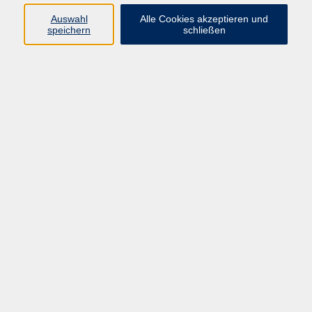
oder Notebook?
Auswahl
Alle Cookies akzeptieren und
speichern
schließen
In dieser Sprechstunde erhalten Sie individuelle
Unterstützung – sei es bei der Bedienung Ihrer Geräte,
Fragen zur Internetsicherheit oder bei der Suche nach
praktischen Tipps.
Was Sie erwartet:
• Individuelle Beratung: Maßgeschneiderte Antworten auf
Ihre spezifischen Fragen
• Praktische Tipps: Optimale Nutzung Ihrer Geräte und
Sicherheitsmaßnahmen
• Hilfe bei Problemen: Unterstützung bei technischen
Herausforderungen
Bitte bringen Sie zur Sprechstunde ihr "Problem-Gerät"
(Smartphone, Tablet, Notebook) und das entsprechende
Ladekabel mit.