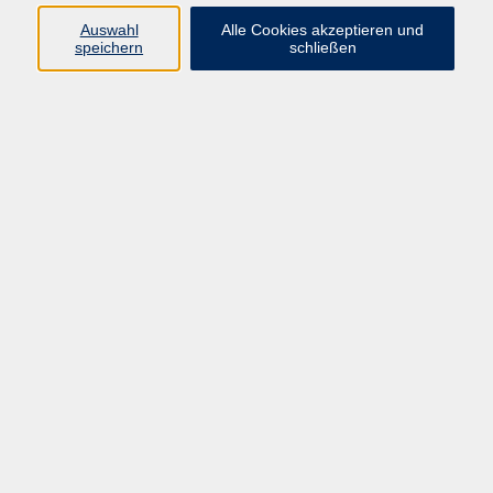
oder Notebook?
Auswahl
Alle Cookies akzeptieren und
speichern
schließen
In dieser Sprechstunde erhalten Sie individuelle
Unterstützung – sei es bei der Bedienung Ihrer Geräte,
Fragen zur Internetsicherheit oder bei der Suche nach
praktischen Tipps.
Was Sie erwartet:
• Individuelle Beratung: Maßgeschneiderte Antworten auf
Ihre spezifischen Fragen
• Praktische Tipps: Optimale Nutzung Ihrer Geräte und
Sicherheitsmaßnahmen
• Hilfe bei Problemen: Unterstützung bei technischen
Herausforderungen
Bitte bringen Sie zur Sprechstunde ihr "Problem-Gerät"
(Smartphone, Tablet, Notebook) und das entsprechende
Ladekabel mit.