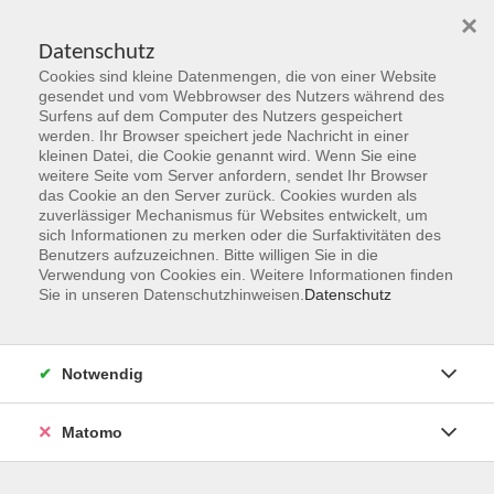
×
Datenschutz
Cookies sind kleine Datenmengen, die von einer Website
Skip to main content
gesendet und vom Webbrowser des Nutzers während des
Surfens auf dem Computer des Nutzers gespeichert
werden. Ihr Browser speichert jede Nachricht in einer
kleinen Datei, die Cookie genannt wird. Wenn Sie eine
weitere Seite vom Server anfordern, sendet Ihr Browser
das Cookie an den Server zurück. Cookies wurden als
zuverlässiger Mechanismus für Websites entwickelt, um
sich Informationen zu merken oder die Surfaktivitäten des
Benutzers aufzuzeichnen. Bitte willigen Sie in die
Verwendung von Cookies ein. Weitere Informationen finden
Sie sind hier:
Sie in unseren Datenschutzhinweisen.
Datenschutz
Programmbereiche
Beruf, Karriere & IT
Technik-Sprechstunde - Hilfe bei Fragen und
Notwendig
Problemen
26.09.2026 - Termin 1
Matomo
Haben Sie Fragen zum Thema Internet, Smartphone, Tablet