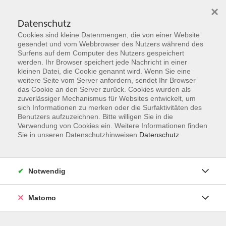
×
Datenschutz
Cookies sind kleine Datenmengen, die von einer Website
Skip to main content
gesendet und vom Webbrowser des Nutzers während des
Surfens auf dem Computer des Nutzers gespeichert
Der Kurs konnte nicht gefunden werden.
werden. Ihr Browser speichert jede Nachricht in einer
kleinen Datei, die Cookie genannt wird. Wenn Sie eine
weitere Seite vom Server anfordern, sendet Ihr Browser
das Cookie an den Server zurück. Cookies wurden als
zuverlässiger Mechanismus für Websites entwickelt, um
sich Informationen zu merken oder die Surfaktivitäten des
Benutzers aufzuzeichnen. Bitte willigen Sie in die
vhs Geschäftsstelle
Verwendung von Cookies ein. Weitere Informationen finden
Sie in unseren Datenschutzhinweisen.
Datenschutz
Magistrat der Stadt Hanau
Geschäftsbereich V - Schulen, Soziales und Sport
Notwendig
54.2 Volkshochschule
Ulanenplatz 4
Matomo
63452 Hanau
Telefon: 06181 2950 2192