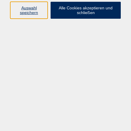
E-Mail:
fit@vhs-hanau.de
Auswahl
Alle Cookies akzeptieren und
speichern
schließen
Öffnungszeiten
Montag
09:00 - 13:00 Uhr
Dienstag
09:00 - 13:00 Uhr
15:30 - 17:30 Uhr
Donnerstag
08:30 - 10:30 Uhr
Freitag
09:00 - 13:00 Uhr
Bitte beachten:
Während der Schulferien ist unsere
Geschäftsstelle nur vormittags geöffnet.