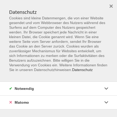
×
Datenschutz
Cookies sind kleine Datenmengen, die von einer Website
Skip to main content
gesendet und vom Webbrowser des Nutzers während des
Surfens auf dem Computer des Nutzers gespeichert
werden. Ihr Browser speichert jede Nachricht in einer
kleinen Datei, die Cookie genannt wird. Wenn Sie eine
weitere Seite vom Server anfordern, sendet Ihr Browser
das Cookie an den Server zurück. Cookies wurden als
zuverlässiger Mechanismus für Websites entwickelt, um
sich Informationen zu merken oder die Surfaktivitäten des
Benutzers aufzuzeichnen. Bitte willigen Sie in die
Verwendung von Cookies ein. Weitere Informationen finden
Sie sind hier:
Sie in unseren Datenschutzhinweisen.
Datenschutz
Programmbereiche
Beruf, Karriere & IT
Computer - IT Grundlagen
Notwendig
KI-Tools und ihre vielfältigen
Anwendungsmöglichkeiten
Matomo
Bildungsurlaub