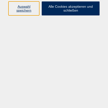
E-Mail:
fit@vhs-hanau.de
Auswahl
Alle Cookies akzeptieren und
speichern
schließen
Öffnungszeiten
Montag
09:00 - 13:00 Uhr
Dienstag
09:00 - 13:00 Uhr
15:30 - 17:30 Uhr
Donnerstag
08:30 - 10:30 Uhr
Freitag
09:00 - 13:00 Uhr
Bitte beachten:
Während der Schulferien ist unsere
Geschäftsstelle nur vormittags geöffnet.