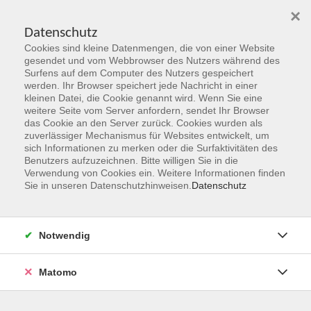
×
Datenschutz
Cookies sind kleine Datenmengen, die von einer Website
Skip to main content
gesendet und vom Webbrowser des Nutzers während des
Surfens auf dem Computer des Nutzers gespeichert
Der Kurs konnte nicht gefunden werden.
werden. Ihr Browser speichert jede Nachricht in einer
kleinen Datei, die Cookie genannt wird. Wenn Sie eine
weitere Seite vom Server anfordern, sendet Ihr Browser
das Cookie an den Server zurück. Cookies wurden als
zuverlässiger Mechanismus für Websites entwickelt, um
sich Informationen zu merken oder die Surfaktivitäten des
Benutzers aufzuzeichnen. Bitte willigen Sie in die
vhs Geschäftsstelle
Verwendung von Cookies ein. Weitere Informationen finden
Sie in unseren Datenschutzhinweisen.
Datenschutz
Magistrat der Stadt Hanau
Geschäftsbereich V - Schulen, Soziales und Sport
Notwendig
54.2 Volkshochschule
Ulanenplatz 4
Matomo
63452 Hanau
Telefon: 06181 2950 2192