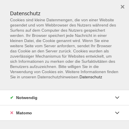
×
Datenschutz
Cookies sind kleine Datenmengen, die von einer Website
Skip to main content
gesendet und vom Webbrowser des Nutzers während des
Surfens auf dem Computer des Nutzers gespeichert
Der Kurs konnte nicht gefunden werden.
werden. Ihr Browser speichert jede Nachricht in einer
kleinen Datei, die Cookie genannt wird. Wenn Sie eine
weitere Seite vom Server anfordern, sendet Ihr Browser
das Cookie an den Server zurück. Cookies wurden als
zuverlässiger Mechanismus für Websites entwickelt, um
sich Informationen zu merken oder die Surfaktivitäten des
Benutzers aufzuzeichnen. Bitte willigen Sie in die
vhs Geschäftsstelle
Verwendung von Cookies ein. Weitere Informationen finden
Sie in unseren Datenschutzhinweisen.
Datenschutz
Magistrat der Stadt Hanau
Geschäftsbereich V - Schulen, Soziales und Sport
Notwendig
54.2 Volkshochschule
Ulanenplatz 4
Matomo
63452 Hanau
Telefon: 06181 2950 2192