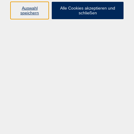
E-Mail:
fit@vhs-hanau.de
Auswahl
Alle Cookies akzeptieren und
speichern
schließen
Öffnungszeiten
Montag
09:00 - 13:00 Uhr
Dienstag
09:00 - 13:00 Uhr
15:30 - 17:30 Uhr
Donnerstag
08:30 - 10:30 Uhr
Freitag
09:00 - 13:00 Uhr
Bitte beachten:
Während der Schulferien ist unsere
Geschäftsstelle nur vormittags geöffnet.