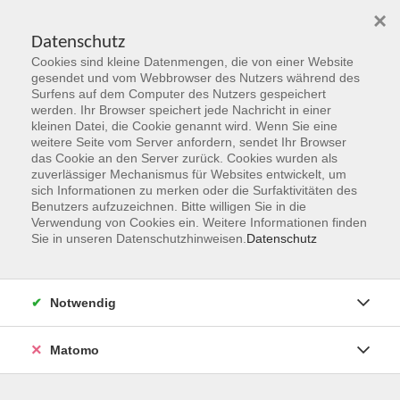
×
Datenschutz
Cookies sind kleine Datenmengen, die von einer Website
Skip to main content
gesendet und vom Webbrowser des Nutzers während des
Surfens auf dem Computer des Nutzers gespeichert
werden. Ihr Browser speichert jede Nachricht in einer
kleinen Datei, die Cookie genannt wird. Wenn Sie eine
weitere Seite vom Server anfordern, sendet Ihr Browser
das Cookie an den Server zurück. Cookies wurden als
zuverlässiger Mechanismus für Websites entwickelt, um
sich Informationen zu merken oder die Surfaktivitäten des
Benutzers aufzuzeichnen. Bitte willigen Sie in die
Verwendung von Cookies ein. Weitere Informationen finden
Sie sind hier:
Sie in unseren Datenschutzhinweisen.
Datenschutz
gezielte Auswahl
Online Angebote
Punkt 9: Deep Research mit Perplexity & Co.
Notwendig
KI-gestützte Tiefenanalyse komplexer
Informationsräume
Matomo
Topaktuelle Workflows: Deep Research bezeichnet den