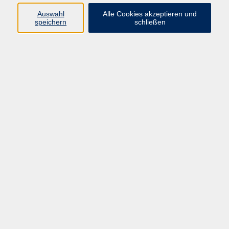
E-Mail:
fit@vhs-hanau.de
Auswahl
Alle Cookies akzeptieren und
speichern
schließen
Öffnungszeiten
Montag
09:00 - 13:00 Uhr
Dienstag
09:00 - 13:00 Uhr
15:30 - 17:30 Uhr
Donnerstag
08:30 - 10:30 Uhr
Freitag
09:00 - 13:00 Uhr
Bitte beachten:
Während der Schulferien ist unsere
Geschäftsstelle nur vormittags geöffnet.