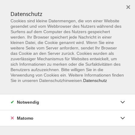
×
Datenschutz
Cookies sind kleine Datenmengen, die von einer Website
Skip to main content
gesendet und vom Webbrowser des Nutzers während des
Surfens auf dem Computer des Nutzers gespeichert
Der Kurs konnte nicht gefunden werden.
werden. Ihr Browser speichert jede Nachricht in einer
kleinen Datei, die Cookie genannt wird. Wenn Sie eine
weitere Seite vom Server anfordern, sendet Ihr Browser
das Cookie an den Server zurück. Cookies wurden als
zuverlässiger Mechanismus für Websites entwickelt, um
sich Informationen zu merken oder die Surfaktivitäten des
Benutzers aufzuzeichnen. Bitte willigen Sie in die
vhs Geschäftsstelle
Verwendung von Cookies ein. Weitere Informationen finden
Sie in unseren Datenschutzhinweisen.
Datenschutz
Magistrat der Stadt Hanau
Geschäftsbereich V - Schulen, Soziales und Sport
Notwendig
54.2 Volkshochschule
Ulanenplatz 4
Matomo
63452 Hanau
Telefon: 06181 2950 2192