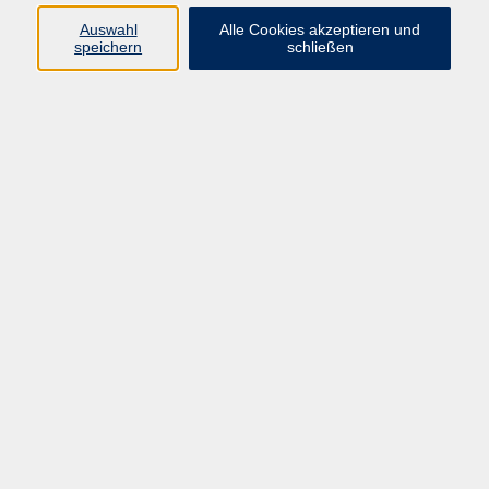
E-Mail:
fit@vhs-hanau.de
Auswahl
Alle Cookies akzeptieren und
speichern
schließen
Öffnungszeiten
Montag
09:00 - 13:00 Uhr
Dienstag
09:00 - 13:00 Uhr
15:30 - 17:30 Uhr
Donnerstag
08:30 - 10:30 Uhr
Freitag
09:00 - 13:00 Uhr
Bitte beachten:
Während der Schulferien ist unsere
Geschäftsstelle nur vormittags geöffnet.