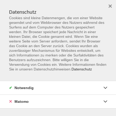
×
Datenschutz
Cookies sind kleine Datenmengen, die von einer Website
Skip to main content
gesendet und vom Webbrowser des Nutzers während des
Surfens auf dem Computer des Nutzers gespeichert
Der Kurs konnte nicht gefunden werden.
werden. Ihr Browser speichert jede Nachricht in einer
kleinen Datei, die Cookie genannt wird. Wenn Sie eine
weitere Seite vom Server anfordern, sendet Ihr Browser
das Cookie an den Server zurück. Cookies wurden als
zuverlässiger Mechanismus für Websites entwickelt, um
sich Informationen zu merken oder die Surfaktivitäten des
Benutzers aufzuzeichnen. Bitte willigen Sie in die
vhs Geschäftsstelle
Verwendung von Cookies ein. Weitere Informationen finden
Sie in unseren Datenschutzhinweisen.
Datenschutz
Magistrat der Stadt Hanau
Geschäftsbereich V - Schulen, Soziales und Sport
Notwendig
54.2 Volkshochschule
Ulanenplatz 4
Matomo
63452 Hanau
Telefon: 06181 2950 2192