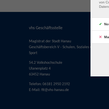
von Co
Daten
No
vhs Geschäftsstelle
Ma
Magistrat der Stadt Hanau
Geschäftsbereich V - Schulen, Soziales und
Sport
54.2 Volkshochschule
Ulanenplatz 4
63452 Hanau
Telefon: 06181 2950 2192
E-Mail:
fit@vhs-hanau.de