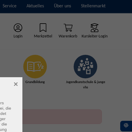
Service
Aktuelles
Über uns
Stellenmarkt
Login
Merkzettel
Warenkorb
Kursleiter-Login
×
Grundbildung
Jugendkunstschule & junge
vhs
rs
ei, die
ndet
ger
 die
dung