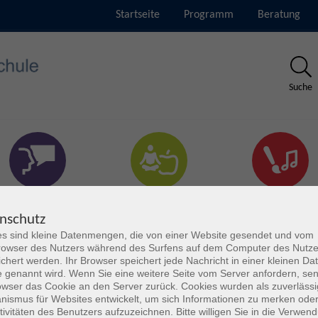
Startseite
Programm
Beratung
Suche
rachen & Verständigung
Gesundheit & Fitness
Kultur
nschutz
s sind kleine Datenmengen, die von einer Website gesendet und vom
owser des Nutzers während des Surfens auf dem Computer des Nutze
chert werden. Ihr Browser speichert jede Nachricht in einer kleinen Dat
 genannt wird. Wenn Sie eine weitere Seite vom Server anfordern, se
owser das Cookie an den Server zurück. Cookies wurden als zuverlässi
ismus für Websites entwickelt, um sich Informationen zu merken oder
tivitäten des Benutzers aufzuzeichnen. Bitte willigen Sie in die Verwen