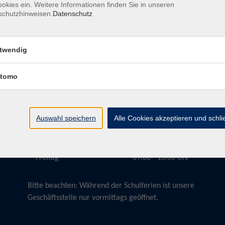
okies ein. Weitere Informationen finden Sie in unseren
schutzhinweisen.
Datenschutz
twendig
Öffnungszeiten
tomo
Montag
09:00 - 13:00 Uhr
Dienstag
09:00 - 13:00 Uhr
15:30 - 17:30 Uhr
Auswahl speichern
Alle Cookies akzeptieren und schl
Donnerstag
08:30 - 10:30 Uhr
Freitag
09:00 - 13:00 Uhr
Bitte beachten:
Während der Schulferien ist unsere
Geschäftsstelle nur vormittags geöffnet.