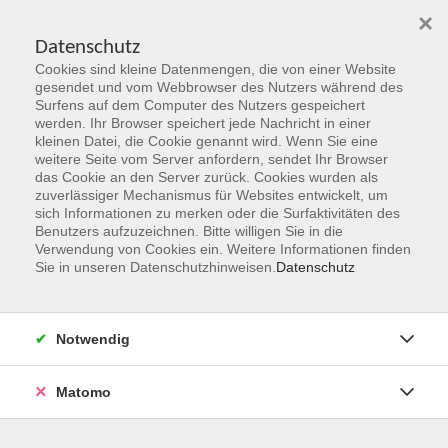
×
Datenschutz
Cookies sind kleine Datenmengen, die von einer Website
Skip to main content
gesendet und vom Webbrowser des Nutzers während des
Surfens auf dem Computer des Nutzers gespeichert
werden. Ihr Browser speichert jede Nachricht in einer
kleinen Datei, die Cookie genannt wird. Wenn Sie eine
Herbst 2026
weitere Seite vom Server anfordern, sendet Ihr Browser
das Cookie an den Server zurück. Cookies wurden als
Gemeinsam Zukunft entdecken,
zuverlässiger Mechanismus für Websites entwickelt, um
erschaffen, erleben
sich Informationen zu merken oder die Surfaktivitäten des
Benutzers aufzuzeichnen. Bitte willigen Sie in die
Verwendung von Cookies ein. Weitere Informationen finden
Jetzt unsere Kurse entdecken!
Sie in unseren Datenschutzhinweisen.
Datenschutz
Notwendig
Matomo
Kurskompass