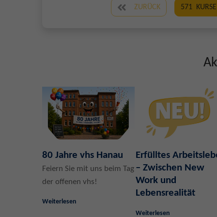
ZURÜCK
571
KURSE
Ak
80 Jahre vhs Hanau
Erfülltes Arbeitsle
– Zwischen New
Feiern Sie mit uns beim Tag
Work und
der offenen vhs!
Lebensrealität
Weiterlesen
Weiterlesen