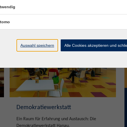
Umgebung.
twendig
mehr erfahren
tomo
Auswahl speichern
Alle Cookies akzeptieren und schl
Demokratiewerkstatt
Ein Raum für Erfahrung und Austausch: Die
Demokratiewerkstatt Hanau.