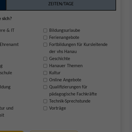
ZEITEN/TAGE
 sich?
ere & IT
Bildungsurlaube
Ferienangebote
 Ehrenamt
Fortbildungen für Kursleitende
der vhs Hanau
Geschichte
ng
Hanauer Themen
schule
Kultur
Online Angebote
ildung
Qualifizierungen für
pädagogische Fachkräfte
Technik-Sprechstunde
tur und
Vorträge
eit