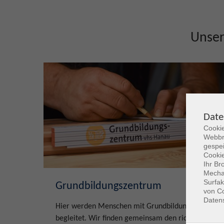
Unse
Date
Cookie
Webbr
gespei
Cookie
Ihr Br
Mechan
Surfak
Grundbildungszentrum
von Co
Daten
Hier werden Menschen mit Grundbildungsbedarf
begleitet. Wir finden gemeinsam den richtigen