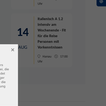
Uhr
Italienisch A 1.2
intensiv am
14
Wochenende - Fit
für die Reise
Personen mit
AUG
Vorkenntnissen
×
Hanau
17:00
Uhr
rs
ei, die
ndet
ger
 die
dung