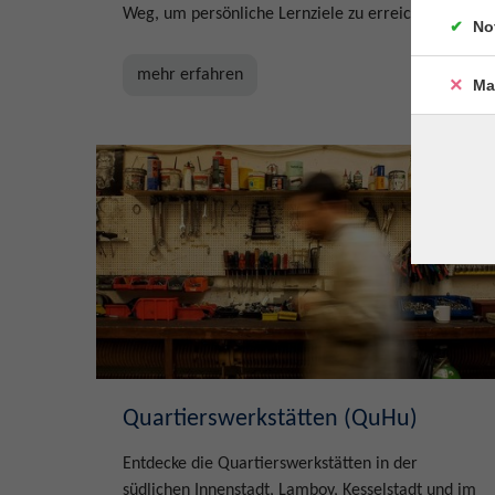
Weg, um persönliche Lernziele zu erreichen.
No
mehr erfahren
Ma
Quartierswerkstätten (QuHu)
Entdecke die Quartierswerkstätten in der
südlichen Innenstadt, Lamboy, Kesselstadt und im