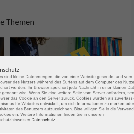
re Themen
nschutz
s sind kleine Datenmengen, die von einer Website gesendet und vom
owser des Nutzers während des Surfens auf dem Computer des Nutze
chert werden. Ihr Browser speichert jede Nachricht in einer kleinen Dat
 genannt wird. Wenn Sie eine weitere Seite vom Server anfordern, se
owser das Cookie an den Server zurück. Cookies wurden als zuverlässi
ismus für Websites entwickelt, um sich Informationen zu merken oder
tivitäten des Benutzers aufzuzeichnen. Bitte willigen Sie in die Verwen
Deutsch4U / AMIF
okies ein. Weitere Informationen finden Sie in unseren
schutzhinweisen.
Datenschutz
Informationen zu kostenfreien Sprachkursen und
Sprachcafés für Menschen aus Hanau und