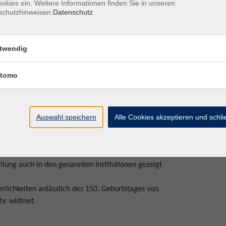
okies ein. Weitere Informationen finden Sie in unseren
em diese Malerinnen maßgeblich zur Entstehung einer
schutzhinweisen.
Datenschutz
ei: Erma Bossi – Sonia Delaunay-Terk – Elisabeth Epstein
asker-Schüler - Gabriele Münter – Carla Pohle -
us, wen kannten sie, wer förderte sie? Die Antworten
twendig
hauptung, Emanzipation und künstlerischer Aufbruch
bspielten und dabei an gesellschaftliche Grenzen
tomo
ihre Rolle als Impulsgeberinnen war bedeutend und
i von den Jahren vor dem 1. Weltkrieg aus und erweitert
e charakteristischen Eigenheiten im jeweiligen Oeuvre
Auswahl speichern
Alle Cookies akzeptieren und schl
iesbaden mit der Städtischen Galerie im Lenbachhaus in
n Bremen sowie der Fondazione Marianne Werefkin in
lung auch in den genannten Institutionen gezeigt
lichkeiten anlässlich des 150. Geburtstages von
ahr widmet.