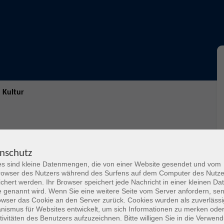
 Kultur
n
nschutz
s sind kleine Datenmengen, die von einer Website gesendet und vom
ober 2026 – 21. Februar 2027
owser des Nutzers während des Surfens auf dem Computer des Nutze
chert werden. Ihr Browser speichert jede Nachricht in einer kleinen Dat
sprojekt den Künstlerinnen, die mit dem 1912 in
 genannt wird. Wenn Sie eine weitere Seite vom Server anfordern, se
ang stehen und unmittelbar an neuen Wegen in der
owser das Cookie an den Server zurück. Cookies wurden als zuverlässi
ch großen Anteil diese Frauen an der Entwicklung und
ismus für Websites entwickelt, um sich Informationen zu merken oder
tivitäten des Benutzers aufzuzeichnen. Bitte willigen Sie in die Verwen
en.