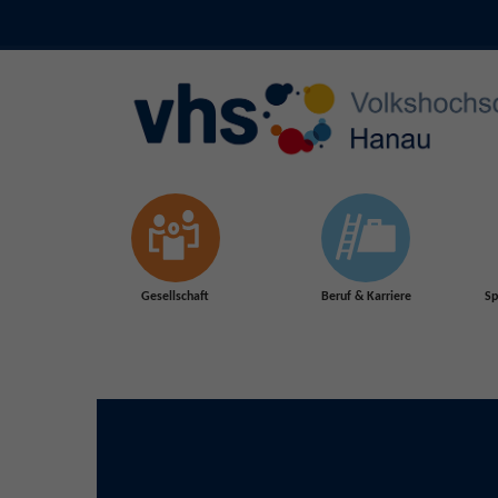
Skip to main content
Gesellschaft
Beruf & Karriere
Sp