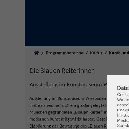
Sie sind hier:
Programmbereiche
Kultur
Kunst und
Die Blauen Reiterinnen
Ausstellung im Kunstmuseum Wiesbade
Date
Cookie
Ausstellung im Kunstmuseum Wiesbaden vom 23. Okt
Webbr
gespei
Erstmals widmet sich ein großangelegtes Ausstellung
Cookie
München gegründeten „Blauen Reiter“ in Zusammenh
Ihr Br
modernen Kunst mitgewirkt haben. Gezeigt wird, wel
Mechan
Surfak
Etablierung der Bewegung des „Blauen Reiters“ hatt