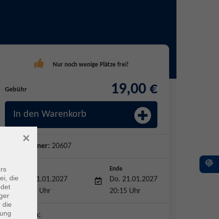
19,00 €
Gebühr
In den Warenkorb
×
Kursnummer:
20607
rs
Start
Ende
ei, die
Do. 21.01.2027
Do. 21.01.2027
ndet
18:00 Uhr
20:15 Uhr
ger
 die
dung
Dozent*in: