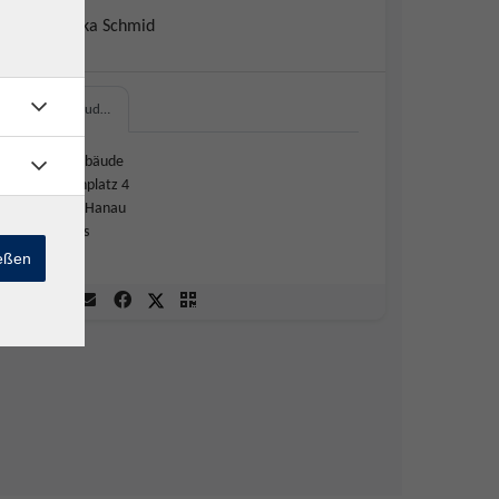
Dr. Angelika Schmid
vhs-Gebäud…
vhs-Gebäude
Ulanenplatz 4
63452 Hanau
206 vhs
ießen