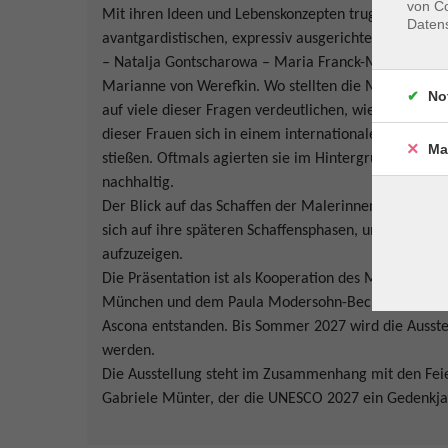
von Co
Mit ihren Ideen und Lebenskonzepten trugen vor all
Daten
avantgardistischen, expressiv ausgerichteten Kunst b
– Natalja Gontscharowa – Maria Franck-Marc – Else L
Marianne von Werefkin. Wo stellten die Malerinnen a
No
auf viele dieser Fragen verdeutlichen, wie Selbstbe
dieser Frauen sich in einem internationalen Umfeld a
Ma
stießen. Oftmals agierten sie im Hintergrund, doch 
nachhaltig.
Der Blick auf das Schaffen der Malerinnen geht dabe
sich auf ihre späteren Schaffensphasen, um damit di
aufzuzeigen.
Die Präsentation ist als Kooperation des Museums W
München und dem Paula Modersohn-Becker-Museum i
Ascona entstanden. Bis Sommer 2027 wird die Ausstel
werden.
Die Ausstellung steht im Zusammenhang mit den Feier
Gabriele Münter, der die UNESCO 2027 ein Gedenkj