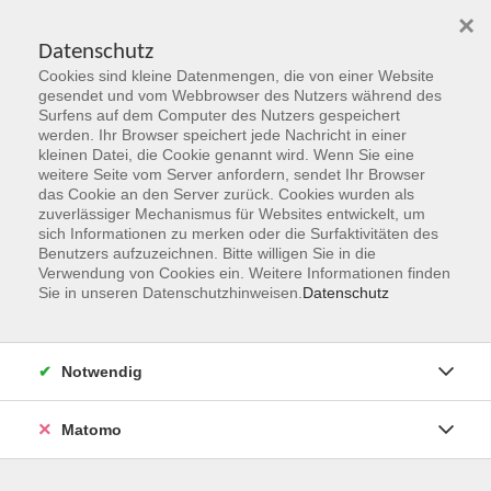
×
Datenschutz
Cookies sind kleine Datenmengen, die von einer Website
Skip to main content
gesendet und vom Webbrowser des Nutzers während des
Surfens auf dem Computer des Nutzers gespeichert
werden. Ihr Browser speichert jede Nachricht in einer
kleinen Datei, die Cookie genannt wird. Wenn Sie eine
Herbst 2026
weitere Seite vom Server anfordern, sendet Ihr Browser
das Cookie an den Server zurück. Cookies wurden als
Gemeinsam Zukunft entdecken,
zuverlässiger Mechanismus für Websites entwickelt, um
erschaffen, erleben
sich Informationen zu merken oder die Surfaktivitäten des
Benutzers aufzuzeichnen. Bitte willigen Sie in die
Verwendung von Cookies ein. Weitere Informationen finden
Jetzt unsere Kurse entdecken!
Sie in unseren Datenschutzhinweisen.
Datenschutz
Notwendig
Matomo
Kurskompass